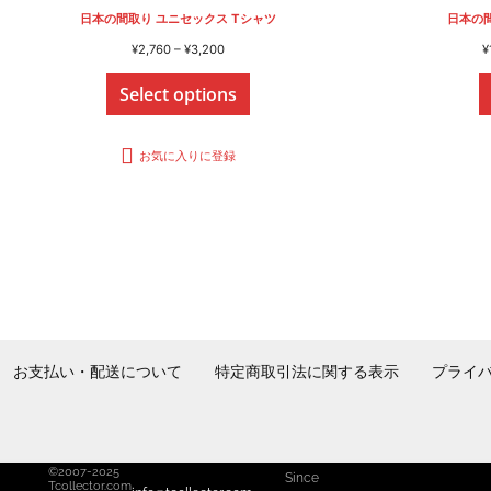
日本の間取り ユニセックス Tシャツ
日本の間
価
¥
2,760
–
¥
3,200
¥
格
Select options
帯:
¥2,760
–
¥3,200
お気に入りに登録
お支払い・配送について
特定商取引法に関する表示
プライ
©2007-2025
Since
Tcollector.com