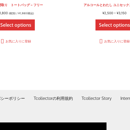
取り トートバッグ – フリー
アルコールとわたし ユニセック
価
1,800
¥
2,500
–
¥
3,150
(税別) /
¥
1,980
(税込)
格
Select options
Select options
帯
¥2
–
¥3
お気に入りに登録
お気に入りに登録
バシーポリシー
Tcollectorの利用規約
Tcollector Story
Inter