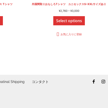
ス Tシャツ
外国間取りおもしろTシャツ ユニセックスS~XXLサイズあり
価
¥
2,760
–
¥
3,000
格
:
Select options
帯:
,500
¥2,760
–
,150
¥3,000
お気に入りに登録
natinal Shipping
コンタクト