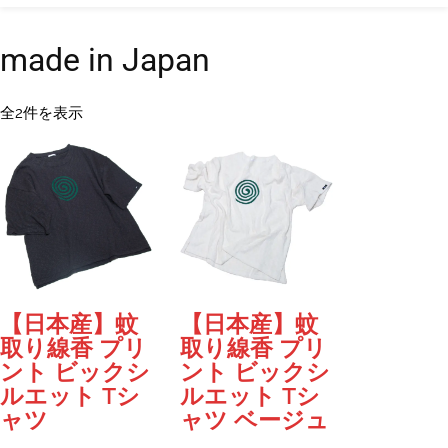
made in Japan
新
全2件を表示
し
い
順
【日本産】蚊
【日本産】蚊
取り線香 プリ
取り線香 プリ
ント ビックシ
ント ビックシ
ルエット Tシ
ルエット Tシ
ャツ
ャツ ベージュ