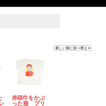
た
赤頭巾をかぶ
レ
った狼 プリ