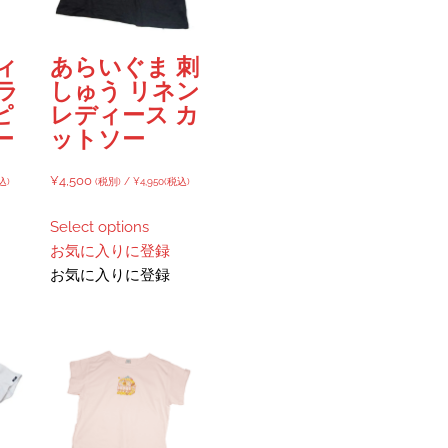
ィ
あらいぐま 刺
ラ
しゅう リネン
ピ
レディース カ
ー
ットソー
¥
4,500
込)
(税別) /
¥
4,950
(税込)
Select options
お気に入りに登録
お気に入りに登録