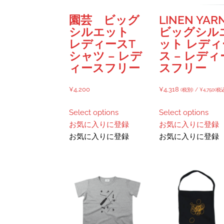
ら
選
園芸 ビッグ
LINEN YAR
択
シルエット
ビッグシル
で
レディースT
ット レディ
き
シャツ – レデ
ス – レディ
ま
ィースフリー
スフリー
す
¥
4,200
¥
4,318
(税別) /
¥
4,750
(税
こ
Select options
Select options
の
お気に入りに登録
お気に入りに登録
商
お気に入りに登録
お気に入りに登録
品
に
は
複
数
の
バ