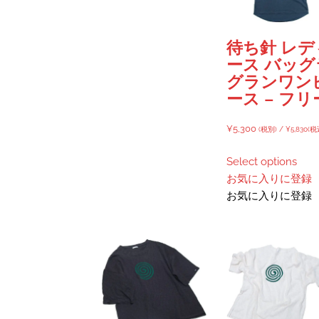
ペ
ー
ジ
待ち針 レデ
か
ース バッグ
ら
グランワン
選
ース – フリ
択
で
¥
5,300
(税別) /
¥
5,830
(税
き
ま
Select options
す
お気に入りに登録
お気に入りに登録