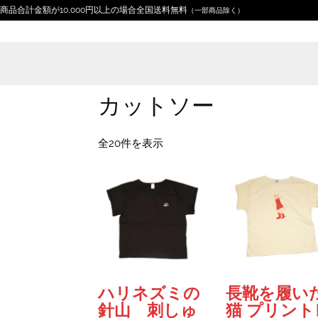
商品合計金額が10,000円以上の場合全国送料無料
（一部商品除く）
カットソー
新
全20件を表示
し
い
順
ハリネズミの
長靴を履い
針山 刺しゅ
猫 プリント