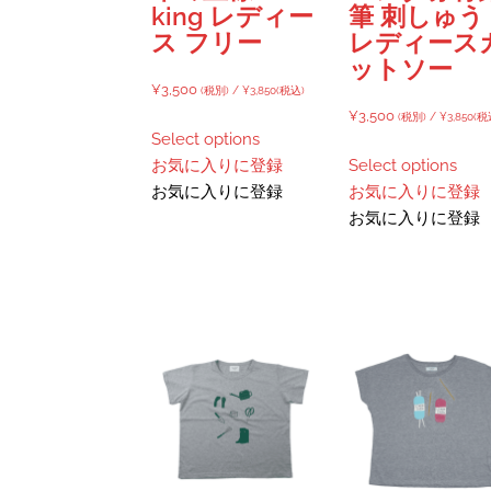
king レディー
筆 刺しゅう
ン
ス フリー
レディース
が
ットソー
あ
¥
3,500
(税別) /
¥
3,850
(税込)
り
¥
3,500
(税別) /
¥
3,850
(税
ま
Select options
す。
お気に入りに登録
Select options
オ
お気に入りに登録
お気に入りに登録
プ
お気に入りに登録
シ
ョ
ン
は
商
品
ペ
ー
ジ
か