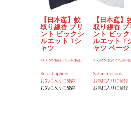
【日本産】蚊
【日本産】
取り線香 プリ
取り線香 プ
ント ビックシ
ント ビック
ルエット Tシ
ルエット T
ャツ
ャツ ベージ
¥
6,800
¥
6,800
(税別) /
¥
7,480
(税込)
(税別) /
¥
7,480
(税
Select options
Select options
お気に入りに登録
お気に入りに登録
お気に入りに登録
お気に入りに登録