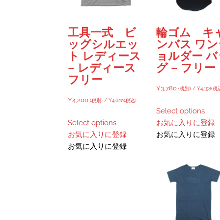
リ
エ
ー
工具一式 ビ
輪ゴム キ
シ
ッグシルエッ
ンバス ワン
ョ
ト レディース
ョルダー バ
ン
– レディース
グ – フリー
が
フリー
あ
¥
3,780
(税別) /
¥
4,158
(税
り
¥
4,200
(税別) /
¥
4,620
(税込)
ま
Select options
す。
Select options
お気に入りに登録
オ
お気に入りに登録
お気に入りに登録
プ
お気に入りに登録
シ
ョ
ン
は
商
品