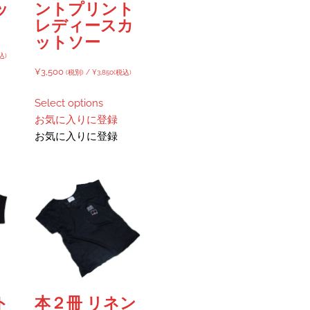
ッ
ントプリント
レディースカ
ットソー
込)
¥
3,500
(税別) /
¥
3,850
(税込)
Select options
お気に入りに登録
お気に入りに登録
ト
本２冊 リネン