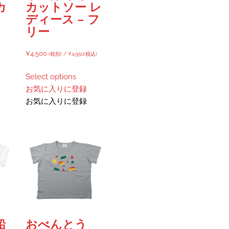
カ
カットソー レ
ディース – フ
リー
¥
4,500
(税別) /
¥
4,950
(税込)
Select options
お気に入りに登録
お気に入りに登録
鉛
おべんとう