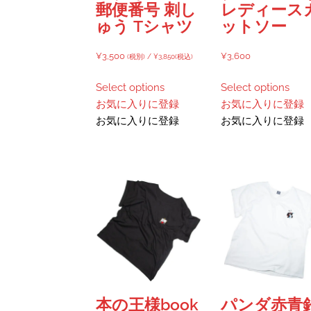
郵便番号 刺し
レディース
ゅう Tシャツ
ットソー
¥
3,500
¥
3,600
(税別) /
¥
3,850
(税込)
こ
Select options
Select options
の
お気に入りに登録
お気に入りに登録
商
お気に入りに登録
お気に入りに登録
品
に
は
複
数
の
バ
リ
エ
ー
シ
本の王様book
パンダ赤青
ョ