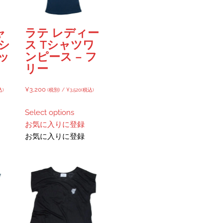
ャ
ラテ レディー
シ
ス Tシャツワ
ッ
ンピース – フ
リー
¥
3,200
込)
(税別) /
¥
3,520
(税込)
Select options
お気に入りに登録
お気に入りに登録