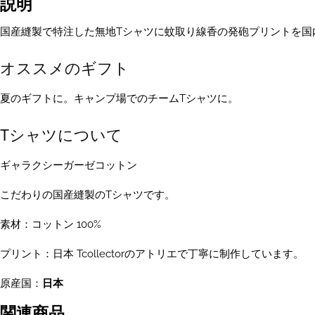
説明
ン
ト
国産縫製で特注した無地Tシャツに蚊取り線香の発砲プリントを国
ビ
ッ
オススメのギフト
ク
シ
夏のギフトに。キャンプ場でのチームTシャツに。
ル
エ
ッ
Tシャツについて
ト
T
ギャラクシーガーゼコットン
シ
ャ
こだわりの国産縫製のTシャツです。
ツ
ベ
素材：コットン 100%
ー
ジ
プリント：日本 Tcollectorのアトリエで丁寧に制作しています。
ュ
個
原産国：
日本
関連商品