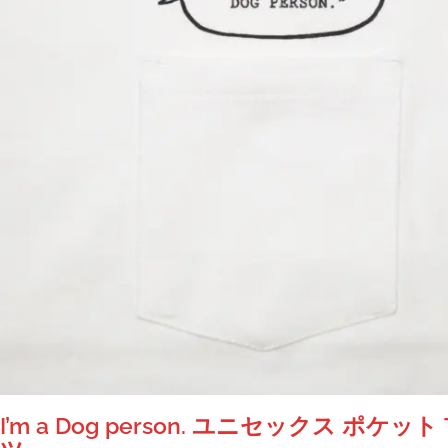
エ
ー
シ
ョ
ン
が
あ
り
ま
す。
オ
プ
シ
ョ
ン
は
商
品
I’m a Dog person. ユニセックス ポケット
ペ