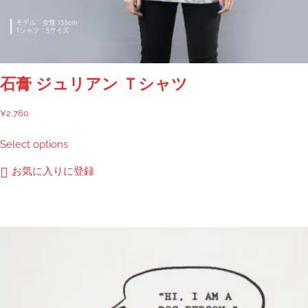
石膏 ジュリアン Ｔシャツ
¥
2,760
こ
Select options
の
商
お気に入りに登録
品
に
は
複
数
の
バ
リ