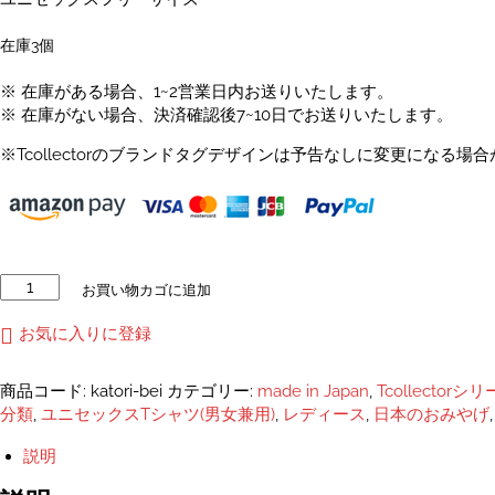
在庫3個
※ 在庫がある場合、1~2営業日内お送りいたします。
※ 在庫がない場合、決済確認後7~10日でお送りいたします。
※Tcollectorのブランドタグデザインは予告なしに変更になる場
【日
お買い物カゴに追加
本
産】
お気に入りに登録
蚊
取
商品コード:
katori-bei
カテゴリー:
made in Japan
,
Tcollectorシ
り
分類
,
ユニセックスTシャツ(男女兼用)
,
レディース
,
日本のおみやげ
線
香
説明
プ
リ