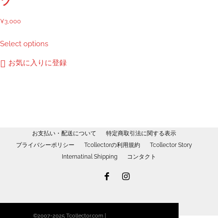
ツ
ー
ジ
¥
3,000
か
こ
Select options
ら
の
選
商
お気に入りに登録
択
品
で
に
き
は
ま
複
す
数
の
お支払い・配送について
特定商取引法に関する表示
バ
プライバシーポリシー
Tcollectorの利用規約
Tcollector Story
リ
Internatinal Shipping
コンタクト
エ
ー
シ
ョ
ン
©2007-2025 Tcollector.com |