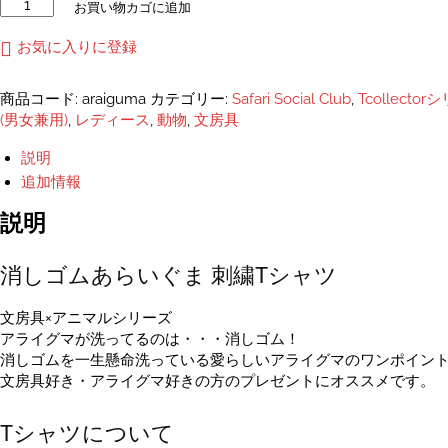
消
お買い物カゴに追加
し
ゴ
お気に入りに登録
ム
あ
商品コード:
araiguma
カテゴリー:
Safari Social Club
,
Tcollecto
ら
(男女兼用)
,
レディース
,
動物
,
文房具
い
ぐ
説明
ま
追加情報
刺
し
説明
ゅ
う
消しゴムあらいぐま 刺繍Tシャツ
T
シ
ャ
文房具×アニマルシリーズ
ツ
アライグマが洗ってるのは・・・消しゴム！
ユ
消しゴムを一生懸命洗っている愛らしいアライグマのワンポイント
ニ
文房具好き・アライグマ好きの方のプレゼントにオススメです。
セ
ッ
Tシャツについて
ク