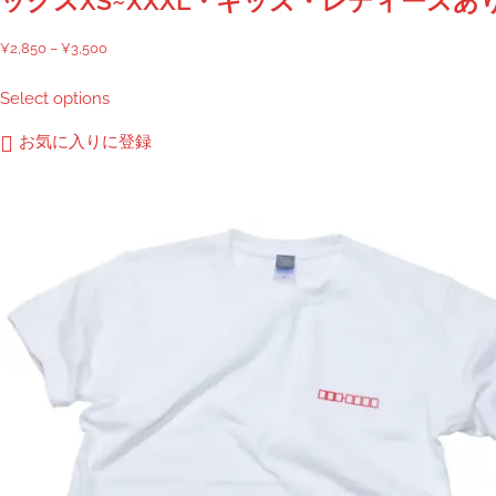
ックスXS~XXXL・キッズ・レディースあ
価
¥
2,850
–
¥
3,500
格
こ
Select options
帯:
の
¥2,850
商
お気に入りに登録
–
品
¥3,500
に
は
複
数
の
バ
リ
エ
ー
シ
ョ
ン