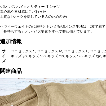
ス
5.6オンス ハイクオリティー Ｔシャツ
S~XXXL・
着心地や素材感にこだわった
レ
上質なTシャツを探している人のための1枚
デ
ィ
ヘヴィーウェイトの代表格ともいえる5.6オンス生地は、1枚で着
ー
「長持ちする」という3大要素をすべて兼ね備えています。
ス・
キ
追加情報
ッ
ズ
サ
ユニセックス S, ユニセックス M, ユニセックス L, ユニセックス
サ
イ
キッズ 90, キッズ 100, キッズ 110, キッズ 120, キッズ 130, 
イ
ズ
ズ
あ
関連商品
り
個