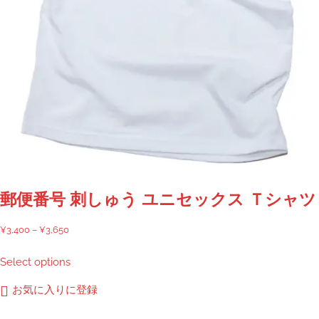
が
あ
り
ま
す。
オ
プ
シ
ョ
ン
は
商
郵便番号 刺しゅう ユニセックス Ｔシャツ
品
ペ
価
¥
3,400
–
¥
3,650
ー
格
こ
Select options
ジ
帯:
の
か
¥3,400
商
お気に入りに登録
ら
–
品
選
¥3,650