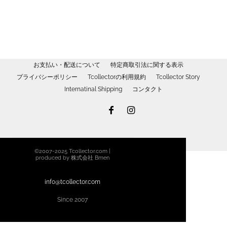
に
択
は
で
複
き
数
ま
の
す
バ
お支払い・配送について
特定商取引法に関する表示
リ
プライバシーポリシー
Tcollectorの利用規約
Tcollector Story
エ
Internatinal Shipping
コンタクト
ー
シ
ョ
ン
が
©2007-2025 Tcollector.com |
あ
produced by 株式会社 Bmen
り
ま
info@tcollector.com
す。
Since 2007
オ
プ