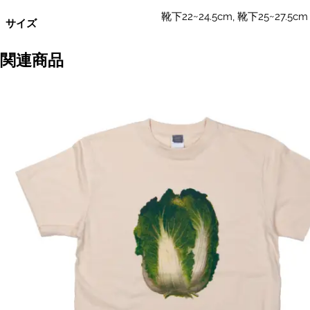
レ
靴下22~24.5cm, 靴下25~27.5cm
サイズ
デ
ィ
ー
関連商品
ス/
メ
ン
ズ
靴
下
個