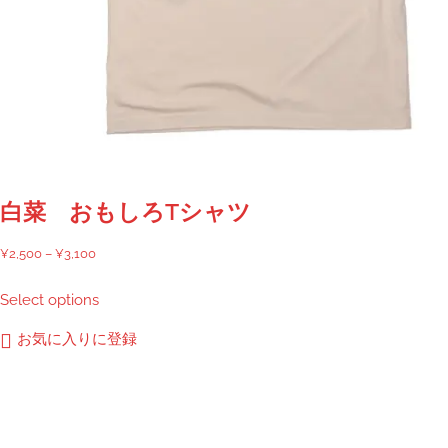
白菜 おもしろTシャツ
価
¥
2,500
–
¥
3,100
格
こ
Select options
帯:
の
¥2,500
商
お気に入りに登録
–
品
¥3,100
に
は
複