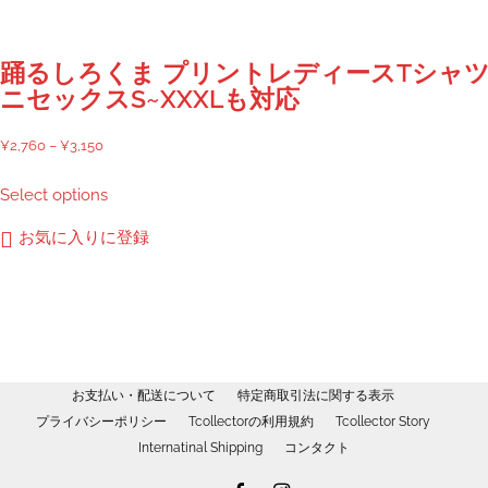
は
商
品
踊るしろくま プリントレディースTシャ
ペ
ニセックスS~XXXLも対応
ー
ジ
価
¥
2,760
–
¥
3,150
か
格
こ
Select options
ら
帯:
の
選
¥2,760
商
お気に入りに登録
択
–
品
で
¥3,150
に
き
は
ま
複
す
数
の
お支払い・配送について
特定商取引法に関する表示
バ
プライバシーポリシー
Tcollectorの利用規約
Tcollector Story
リ
Internatinal Shipping
コンタクト
エ