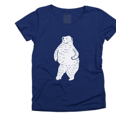
数
の
バ
リ
エ
ー
シ
ョ
ン
が
あ
り
ま
す。
オ
プ
シ
ョ
ン