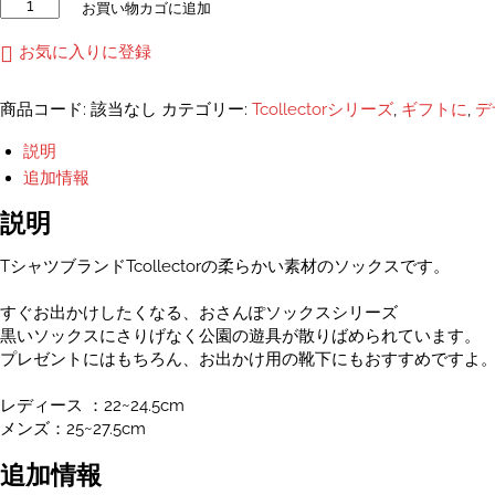
お
お買い物カゴに追加
さ
ん
お気に入りに登録
ぽ
ソ
商品コード:
該当なし
カテゴリー:
Tcollectorシリーズ
,
ギフトに
,
デ
ッ
ク
説明
ス
追加情報
公
園
説明
の
遊
TシャツブランドTcollectorの柔らかい素材のソックスです。
具
の
すぐお出かけしたくなる、おさんぽソックスシリーズ
ラ
黒いソックスにさりげなく公園の遊具が散りばめられています。
メ
プレゼントにはもちろん、お出かけ用の靴下にもおすすめですよ
ラ
メ
レディース ：22~24.5cm
ソ
メンズ：25~27.5cm
ッ
ク
追加情報
ス