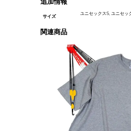
追加情報
セ
ッ
ユニセックスS, ユニセック
ク
サイズ
ス
S~XL
関連商品
あ
り
個