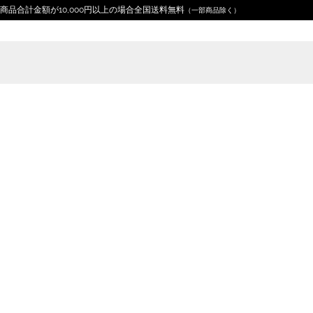
商品合計金額が10,000円以上の場合全国送料無料
（一部商品除く）
Home
デザイン分類
アウトドア
アメ車のキャンピ