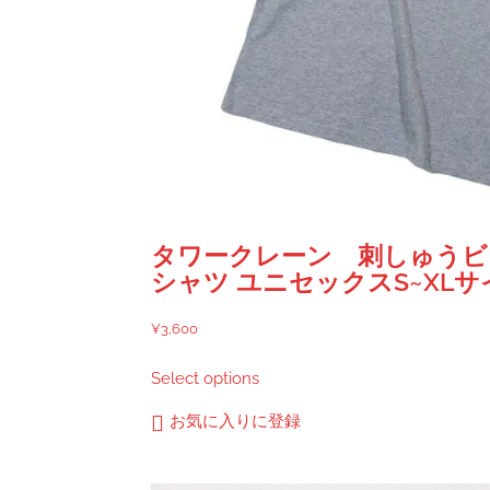
タワークレーン 刺しゅうビ
シャツ ユニセックスS~XL
¥
3,600
こ
Select options
の
商
お気に入りに登録
品
に