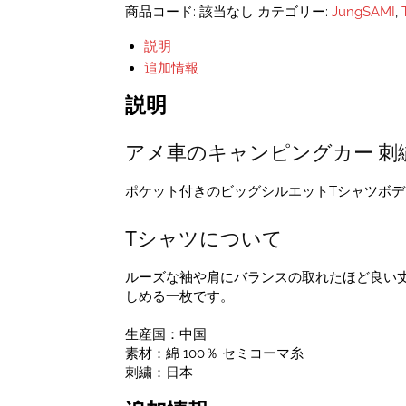
キ
商品コード:
該当なし
カテゴリー:
JungSAMI
,
ャ
ン
説明
ピ
追加情報
ン
グ
説明
カ
ー
アメ車のキャンピングカー 刺
刺
し
ゅ
ポケット付きのビッグシルエットTシャツボ
う
ポ
Tシャツについて
ケ
ッ
ルーズな袖や肩にバランスの取れたほど良い
ト
しめる一枚です。
T
シ
生産国：中国
ャ
素材：綿 100％ セミコーマ糸
ツ
刺繍：日本
ユ
ニ