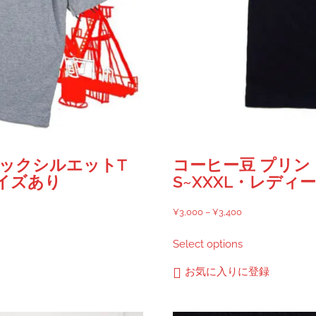
ックシルエットT
コーヒー豆 プリン
サイズあり
S~XXXL・レデ
価
¥
3,000
–
¥
3,400
格
こ
Select options
帯:
の
¥3,000
商
お気に入りに登録
–
品
¥3,400
に