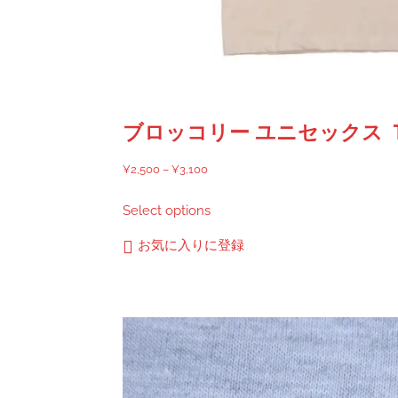
ブロッコリー ユニセックス 
価
¥
2,500
–
¥
3,100
格
こ
Select options
帯:
の
¥2,500
商
お気に入りに登録
–
品
¥3,100
に
は
複
数
の
バ