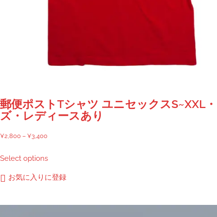
郵便ポストTシャツ ユニセックスS~XXL
ズ・レディースあり
価
¥
2,800
–
¥
3,400
格
こ
Select options
帯:
の
¥2,800
商
お気に入りに登録
–
品
¥3,400
に
は