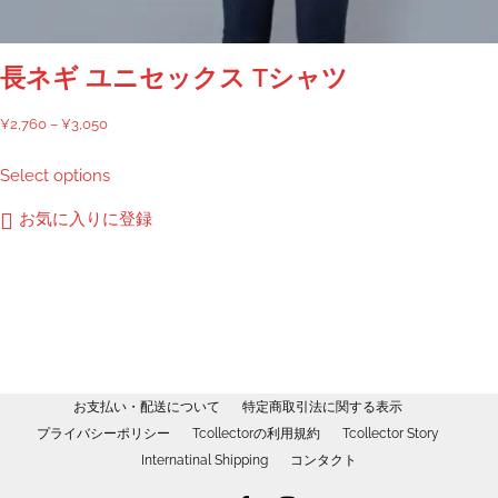
ン
は
商
長ネギ ユニセックス Tシャツ
品
ペ
価
¥
2,760
–
¥
3,050
ー
格
こ
Select options
ジ
帯:
の
か
¥2,760
商
お気に入りに登録
ら
–
品
選
¥3,050
に
択
は
で
複
き
数
ま
の
す
バ
お支払い・配送について
特定商取引法に関する表示
リ
プライバシーポリシー
Tcollectorの利用規約
Tcollector Story
エ
Internatinal Shipping
コンタクト
ー