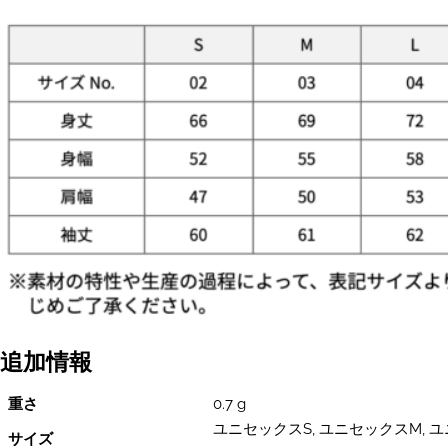
ェ
ッ
ト
プ
ル
オ
ー
バ
ー
パ
ー
カ
（裏
起
毛）
個
追加情報
重さ
0.7 g
ユニセックスS, ユニセックスM, ユ
サイズ