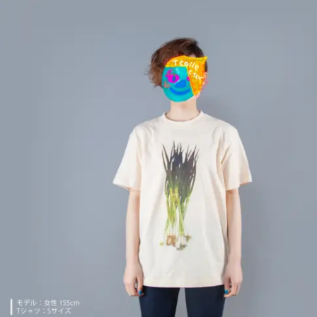
複
数
の
バ
リ
エ
ー
シ
ョ
ン
が
あ
り
ま
す。
オ
プ
シ
ョ