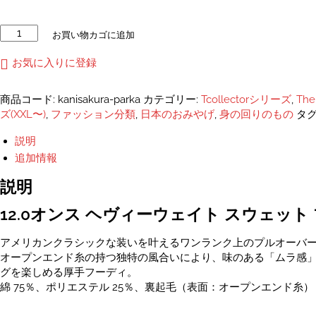
カ
お買い物カゴに追加
ニ
と
お気に入りに登録
さ
く
商品コード:
kanisakura-parka
カテゴリー:
Tcollectorシリーズ
,
The
ら
ズ(XXL〜)
,
ファッション分類
,
日本のおみやげ
,
身の回りのもの
タグ
12.0
オ
説明
ン
追加情報
ス
ヘ
説明
ヴ
ィ
12.0オンス ヘヴィーウェイト スウェッ
ー
ウ
アメリカンクラシックな装いを叶えるワンランク上のプルオーバ
ェ
オープンエンド糸の持つ独特の風合いにより、味のある「ムラ感
イ
グを楽しめる厚手フーディ。
ト
綿 75％、ポリエステル 25％、裏起毛（表面：オープンエンド糸）
ス
ウ