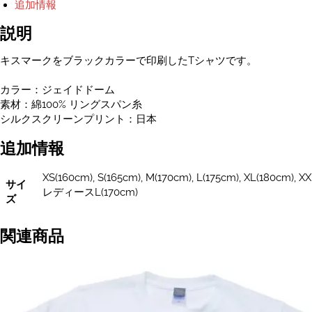
追加情報
T
シ
説明
ャ
ツ
キスマークをブラックカラーで印刷したTシャツです。
ユ
ニ
カラー：ジェイドドーム
セ
素材：綿100% リングスパン糸
ッ
シルクスクリーンプリント：日本
ク
ス
追加情報
XS~XXXL・
レ
XS(160cm), S(165cm), M(170cm), L(175cm), XL(180
サイ
デ
レディースL(170cm)
ズ
ィ
ー
ス
関連商品
サ
イ
ズ
あ
り