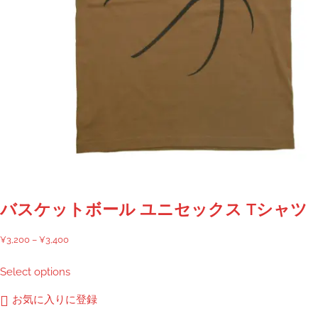
が
あ
り
ま
す。
オ
プ
シ
ョ
ン
は
商
バスケットボール ユニセックス Tシャツ
品
ペ
価
¥
3,200
–
¥
3,400
ー
格
こ
Select options
ジ
帯:
の
か
¥3,200
商
お気に入りに登録
ら
–
品