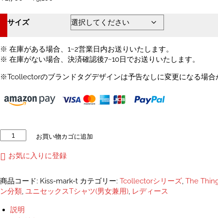
格
帯:
サイズ
¥2,760
–
¥3,100
※ 在庫がある場合、1~2営業日内お送りいたします。
※ 在庫がない場合、決済確認後7~10日でお送りいたします。
※Tcollectorのブランドタグデザインは予告なしに変更になる場
キ
お買い物カゴに追加
ス
マ
お気に入りに登録
ー
ク
商品コード:
Kiss-mark-t
カテゴリー:
Tcollectorシリーズ
,
The Thin
プ
ン分類
,
ユニセックスTシャツ(男女兼用)
,
レディース
リ
ン
説明
ト