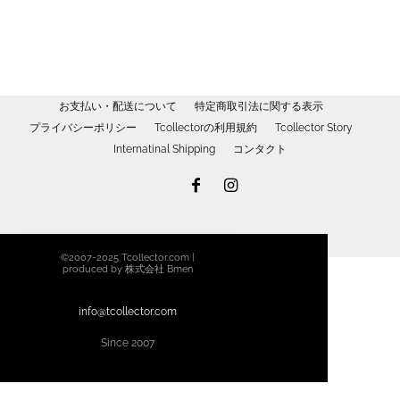
選
¥3,400
に
択
は
で
複
き
数
ま
の
お支払い・配送について
特定商取引法に関する表示
す
バ
プライバシーポリシー
Tcollectorの利用規約
Tcollector Story
リ
Internatinal Shipping
コンタクト
エ
ー
シ
ョ
ン
©2007-2025 Tcollector.com |
が
produced by 株式会社 Bmen
あ
り
info@tcollector.com
ま
Since 2007
す。
オ
プ