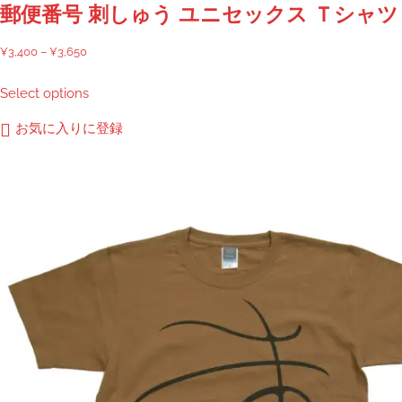
郵便番号 刺しゅう ユニセックス Ｔシャツ
価
¥
3,400
–
¥
3,650
格
こ
Select options
帯:
の
¥3,400
商
お気に入りに登録
–
品
¥3,650
に
は
複
数
の
バ
リ
エ
ー
シ
ョ
ン