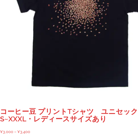
コーヒー豆 プリントTシャツ ユニセッ
S~XXXL・レディースサイズあり
価
¥
3,000
–
¥
3,400