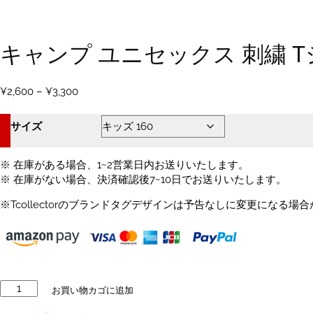
キャンプ ユニセックス 刺繍 
価
¥
2,600
–
¥
3,300
格
帯:
サイズ
¥2,600
–
¥3,300
※ 在庫がある場合、1~2営業日内お送りいたします。
※ 在庫がない場合、決済確認後7~10日でお送りいたします。
※Tcollectorのブランドタグデザインは予告なしに変更になる場
キ
お買い物カゴに追加
ャ