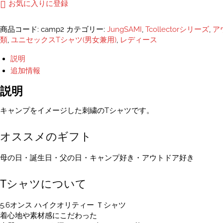
ン
お気に入りに登録
プ
ユ
商品コード:
camp2
カテゴリー:
JungSAMI
,
Tcollectorシリーズ
,
ア
ニ
類
,
ユニセックスTシャツ(男女兼用)
,
レディース
セ
ッ
説明
ク
追加情報
ス
刺
説明
繍
T
キャンプをイメージした刺繍のTシャツです。
シ
ャ
オススメのギフト
ツ
個
母の日・誕生日・父の日・キャンプ好き・アウトドア好き
Tシャツについて
5.6オンス ハイクオリティー Ｔシャツ
着心地や素材感にこだわった