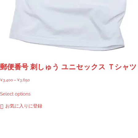
ま
す。
オ
プ
シ
ョ
ン
は
商
郵便番号 刺しゅう ユニセックス Ｔシャツ
品
ペ
価
¥
3,400
–
¥
3,650
ー
格
こ
Select options
ジ
帯:
の
か
¥3,400
商
お気に入りに登録
ら
–
品
選
¥3,650
に
択
は
で
複