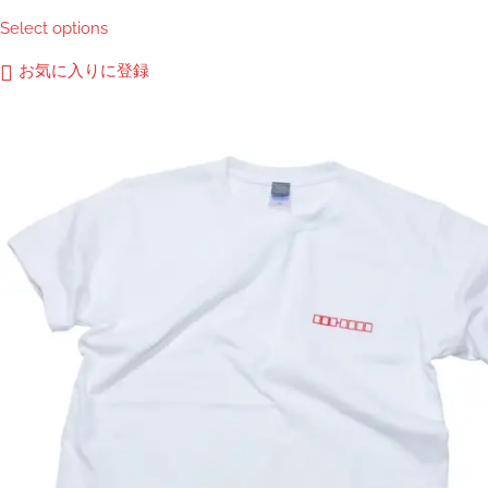
格
こ
Select options
帯:
の
¥3,000
商
お気に入りに登録
–
品
¥3,400
に
は
複
数
の
バ
リ
エ
ー
シ
ョ
ン
が
あ
り