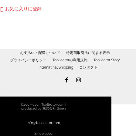
商
お気に入りに登録
品
に
は
複
数
の
お支払い・配送について
特定商取引法に関する表示
バ
プライバシーポリシー
Tcollectorの利用規約
Tcollector Story
リ
Internatinal Shipping
コンタクト
エ
ー
シ
ョ
ン
©2007-2025 Tcollector.com |
が
produced by 株式会社 Bmen
あ
り
info@tcollector.com
ま
Since 2007