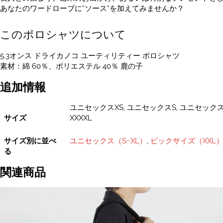
シ
あなたのワードローブに“ソース”を加えてみませんか？
ャ
ツ
このポロシャツについて
5.3
オ
5.3オンス ドライカノコ ユーティリティー ポロシャツ
ン
素材：綿 60％、ポリエステル 40％ 鹿の子
ス
XS~XXXXL
追加情報
個
ユニセックスXS, ユニセックスS, ユニセックスM
サイズ
XXXXL
サイズ別に並べ
ユニセックス（S~XL）
,
ビックサイズ（XXL
る
関連商品