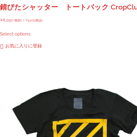
錆びたシャッター トートバック CropClu
¥
8,250
(税別) /
¥
9,075
(税込)
Select options
お気に入りに登録