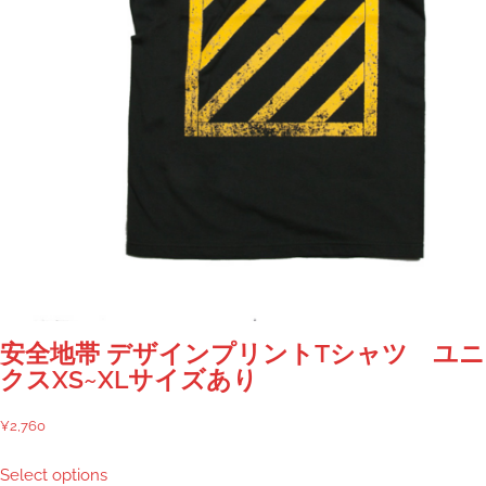
安全地帯 デザインプリントTシャツ ユ
クスXS~XLサイズあり
¥
2,760
こ
Select options
の