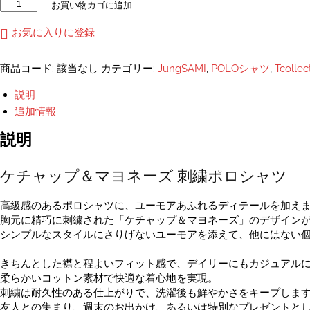
ソ
お買い物カゴに追加
ー
ス
お気に入りに登録
を
纏
商品コード:
該当なし
カテゴリー:
JungSAMI
,
POLOシャツ
,
Tcoll
っ
た
説明
ケ
追加情報
チ
ャ
説明
ッ
プ
ケチャップ＆マヨネーズ 刺繍ポロシャツ
＆
マ
ヨ
高級感のあるポロシャツに、ユーモアあふれるディテールを加え
ネ
胸元に精巧に刺繍された「ケチャップ＆マヨネーズ」のデザイン
ー
シンプルなスタイルにさりげないユーモアを添えて、他にはない
ズ
刺
きちんとした襟と程よいフィット感で、デイリーにもカジュアル
繍
柔らかいコットン素材で快適な着心地を実現。
ポ
刺繍は耐久性のある仕上がりで、洗濯後も鮮やかさをキープしま
ロ
友人との集まり、週末のお出かけ、あるいは特別なプレゼントと