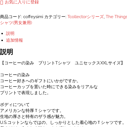
ヒ
お気に入りに登録
ー
の
商品コード:
coffeysimi
カテゴリー:
Tcollectorシリーズ
,
The Thing
染
シャツ(男女兼用)
み
ユ
説明
ニ
追加情報
セ
ッ
説明
ク
ス
【コーヒーの染み プリントTシャツ ユニセックスXXLサイズ】
プ
コーヒーの染み
リ
コーヒー好きへのギフトにいかがですか。
ン
コーヒーカップを置いた時にできる染みをリアルな
ト
プリントで表現しました。
T
シ
ボディについて
ャ
アメリカンな特厚Ｔシャツです。
ツ
生地の厚さと特有のザラ感が魅力。
個
U.S.コットンならではの、しっかりとした着心地のＴシャツです。