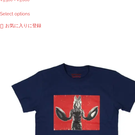
格
こ
Select options
帯:
の
¥5,500
商
お気に入りに登録
–
品
¥5,800
に
は
複
数
の
バ
リ
エ
ー
シ
ョ
ン
が
あ