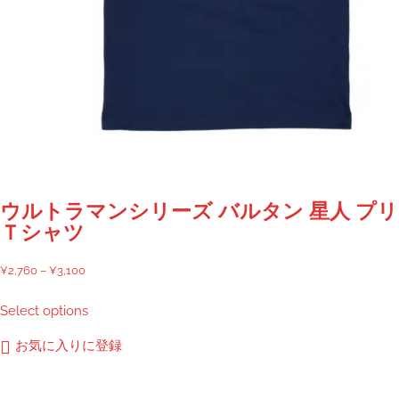
り
ま
す。
オ
プ
シ
ョ
ン
は
商
ウルトラマンシリーズ バルタン 星人 プ
品
Ｔシャツ
ペ
ー
価
¥
2,760
–
¥
3,100
ジ
格
こ
Select options
か
帯:
の
ら
¥2,760
商
お気に入りに登録
選
–
品
択
¥3,100
に
で