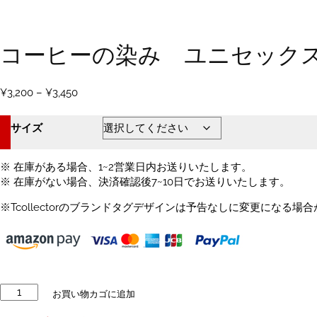
コーヒーの染み ユニセック
価
¥
3,200
–
¥
3,450
格
帯:
サイズ
¥3,200
–
¥3,450
※ 在庫がある場合、1~2営業日内お送りいたします。
※ 在庫がない場合、決済確認後7~10日でお送りいたします。
※Tcollectorのブランドタグデザインは予告なしに変更になる場
コ
お買い物カゴに追加
ー