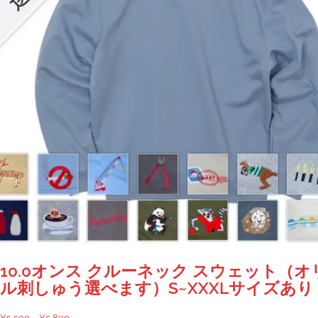
10.0オンス クルーネック スウェット（
ル刺しゅう選べます）S~XXXLサイズあり
価
¥
5,500
–
¥
5,800