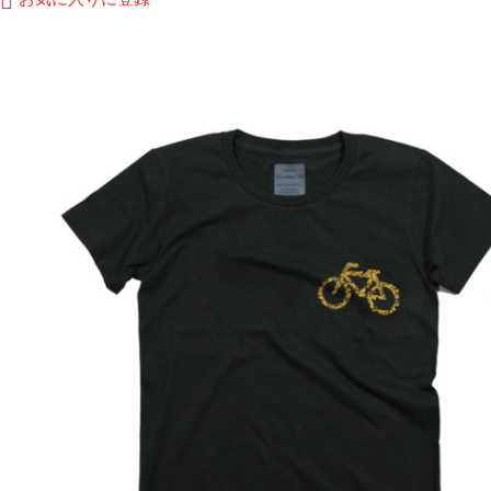
品
に
は
複
数
の
バ
リ
エ
ー
シ
ョ
ン
が
あ
り
ま
す。