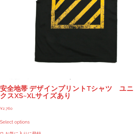
安全地帯 デザインプリントTシャツ ユ
クスXS~XLサイズあり
¥
2,760
こ
Select options
の
商
お気に入りに登録