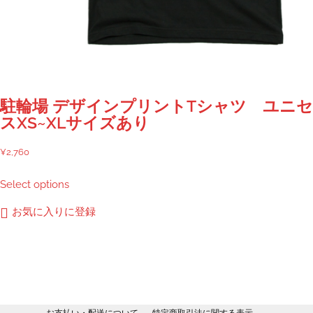
オ
プ
シ
ョ
ン
は
商
駐輪場 デザインプリントTシャツ ユニ
品
スXS~XLサイズあり
ペ
ー
¥
2,760
ジ
こ
Select options
か
の
ら
商
お気に入りに登録
選
品
択
に
で
は
き
複
ま
数
す
の
お支払い・配送について
特定商取引法に関する表示