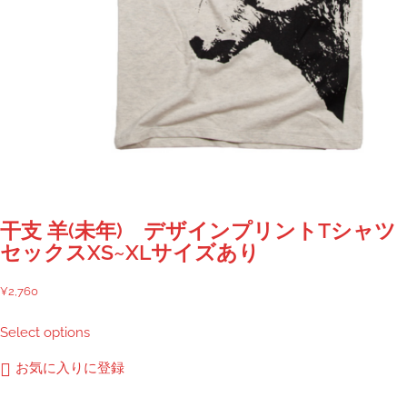
干支 羊(未年) デザインプリントTシャツ
セックスXS~XLサイズあり
¥
2,760
こ
Select options
の
商
お気に入りに登録
品
に