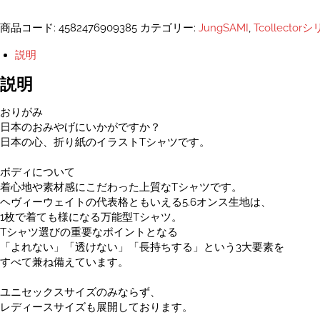
マ
ト
商品コード:
4582476909385
カテゴリー:
JungSAMI
,
Tcollector
ー
ト
説明
バ
ッ
説明
ク
-
おりがみ
フ
日本のおみやげにいかがですか？
リ
日本の心、折り紙のイラストTシャツです。
ー
個
ボディについて
着心地や素材感にこだわった上質なTシャツです。
ヘヴィーウェイトの代表格ともいえる5.6オンス生地は、
1枚で着ても様になる万能型Tシャツ。
Tシャツ選びの重要なポイントとなる
「よれない」「透けない」「長持ちする」という3大要素を
すべて兼ね備えています。
ユニセックスサイズのみならず、
レディースサイズも展開しております。