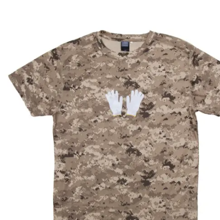
は
複
数
の
バ
リ
エ
ー
シ
ョ
ン
が
あ
り
ま
す。
オ
プ