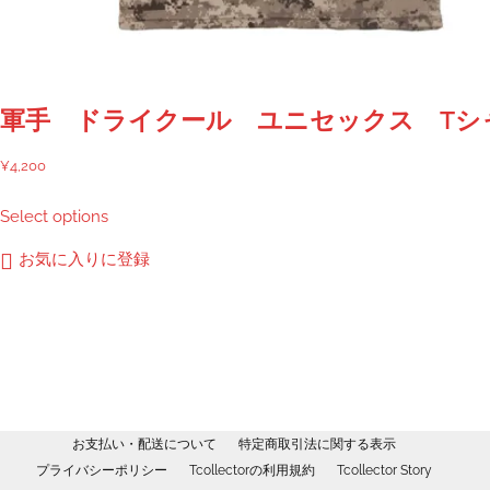
シ
ョ
ン
は
商
軍手 ドライクール ユニセックス Tシ
品
ペ
¥
4,200
ー
こ
Select options
ジ
の
か
商
お気に入りに登録
ら
品
選
に
択
は
で
複
き
数
ま
の
す
バ
お支払い・配送について
特定商取引法に関する表示
リ
プライバシーポリシー
Tcollectorの利用規約
Tcollector Story
エ