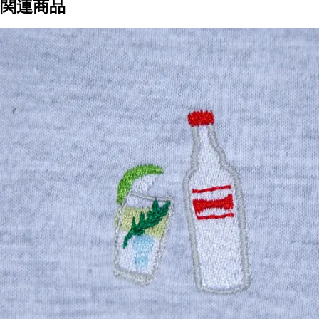
関連商品
り
個