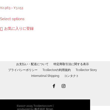
品
ペ
価
¥
2,963
–
¥
3,153
ー
格
こ
Select options
ジ
帯:
の
か
¥2,963
商
お気に入りに登録
ら
–
品
選
¥3,153
に
択
は
で
複
き
数
ま
の
お支払い・配送について
特定商取引法に関する表示
す
バ
プライバシーポリシー
Tcollectorの利用規約
Tcollector Story
リ
Internatinal Shipping
コンタクト
エ
ー
シ
ョ
ン
©2007-2025 Tcollector.com |
が
produced by 株式会社 Bmen