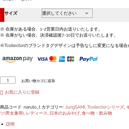
格
帯:
サイズ
¥2,650
–
¥3,400
※ 在庫がある場合、1~2営業日内お送りいたします。
※ 在庫がない場合、決済確認後7~10日でお送りいたします。
※Tcollectorのブランドタグデザインは予告なしに変更になる場
ナ
お買い物カゴに追加
ル
ト
お気に入りに登録
刺
し
商品コード:
naruto_t
カテゴリー:
JungSAMI
,
Tcollectorシリーズ
,
ゅ
ツ(男女兼用)
,
レディース
,
日本のおみやげ
,
食べ物・飲み物
う
T
説明
シ