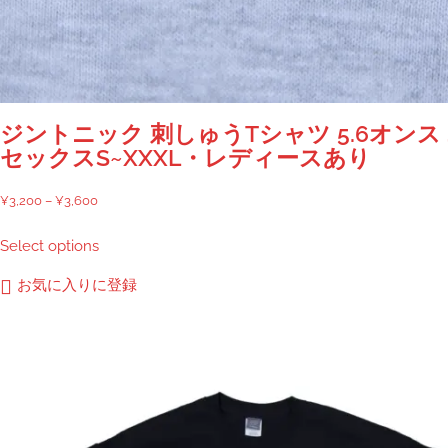
ジントニック 刺しゅうTシャツ 5.6オンス
セックスS~XXXL・レディースあり
価
¥
3,200
–
¥
3,600
格
こ
Select options
帯:
の
¥3,200
商
お気に入りに登録
–
品
¥3,600
に
は
複
数
の
バ