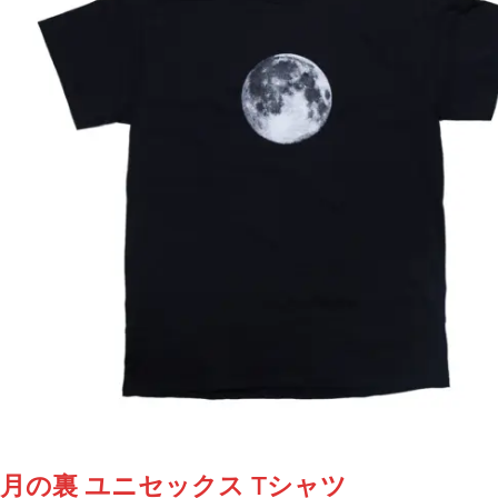
リ
エ
ー
シ
ョ
ン
が
あ
り
ま
す。
オ
プ
シ
ョ
ン
は
商
月の裏 ユニセックス Tシャツ