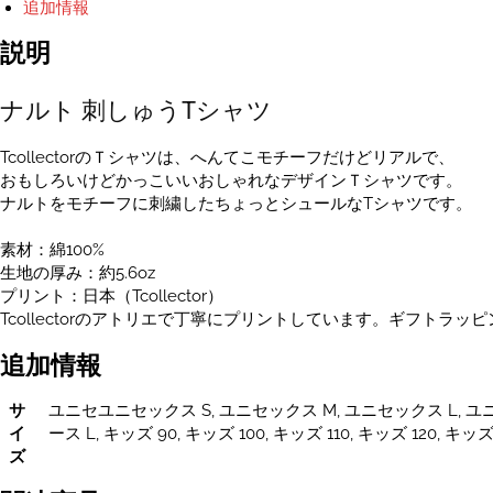
追加情報
ャ
ツ
説明
ユ
ニ
ナルト 刺しゅうTシャツ
セ
ッ
ク
TcollectorのＴシャツは、へんてこモチーフだけどリアルで、
ス
おもしろいけどかっこいいおしゃれなデザインＴシャツです。
S~XXXL・
ナルトをモチーフに刺繍したちょっとシュールなTシャツです。
キ
ッ
素材：綿100%
ズ・
生地の厚み：約5.6oz
レ
プリント：日本（Tcollector）
デ
Tcollectorのアトリエで丁寧にプリントしています。ギフトラッ
ィ
追加情報
ー
ス
サ
サ
ユニセユニセックス S, ユニセックス M, ユニセックス L, ユニセ
イ
イ
ース L, キッズ 90, キッズ 100, キッズ 110, キッズ 120, キッズ
ズ
ズ
あ