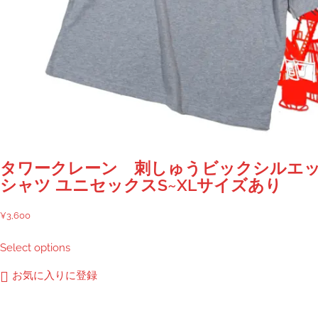
り
ま
す。
オ
プ
シ
ョ
ン
は
商
タワークレーン 刺しゅうビックシルエッ
品
シャツ ユニセックスS~XLサイズあり
ペ
ー
¥
3,600
ジ
こ
Select options
か
の
ら
商
お気に入りに登録
選
品
択
に
で