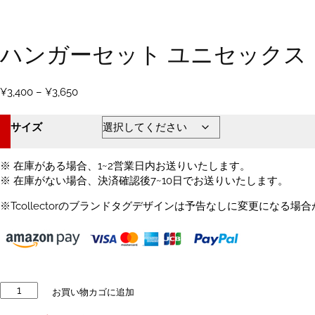
ハンガーセット ユニセックス
価
¥
3,400
–
¥
3,650
格
帯:
サイズ
¥3,400
–
¥3,650
※ 在庫がある場合、1~2営業日内お送りいたします。
※ 在庫がない場合、決済確認後7~10日でお送りいたします。
※Tcollectorのブランドタグデザインは予告なしに変更になる場
ハ
お買い物カゴに追加
ン