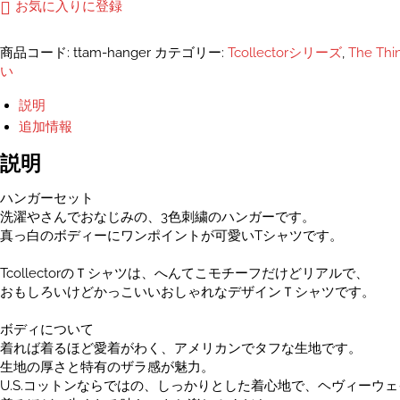
ガ
お気に入りに登録
ー
セ
商品コード:
ttam-hanger
カテゴリー:
Tcollectorシリーズ
,
The Thi
ッ
い
ト
ユ
説明
ニ
追加情報
セ
ッ
説明
ク
ス
ハンガーセット
Ｔ
洗濯やさんでおなじみの、3色刺繍のハンガーです。
シ
真っ白のボディーにワンポイントが可愛いTシャツです。
ャ
ツ
TcollectorのＴシャツは、へんてこモチーフだけどリアルで、
個
おもしろいけどかっこいいおしゃれなデザインＴシャツです。
ボディについて
着れば着るほど愛着がわく、アメリカンでタフな生地です。
生地の厚さと特有のザラ感が魅力。
U.S.コットンならではの、しっかりとした着心地で、ヘヴィーウ