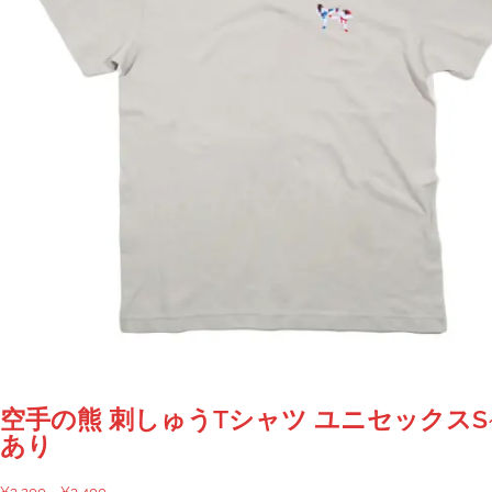
空手の熊 刺しゅうTシャツ ユニセックスS~
あり
価
¥
3,200
–
¥
3,400