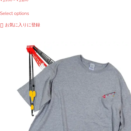
格
こ
Select options
帯:
の
¥3,200
商
お気に入りに登録
–
品
¥3,400
に
は
複
数
の
バ
リ
エ
ー
シ
ョ
ン
が
あ