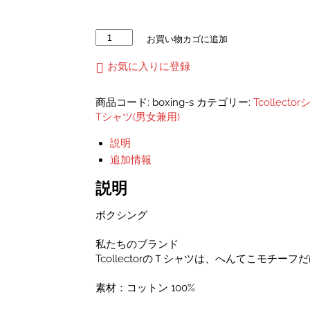
ボ
お買い物カゴに追加
ク
シ
お気に入りに登録
ン
グ
商品コード:
boxing-s
カテゴリー:
Tcollect
ユ
Tシャツ(男女兼用)
ニ
セ
説明
ッ
追加情報
ク
ス
説明
ス
ウ
ボクシング
ェ
ッ
私たちのブランド
ト
TcollectorのＴシャツは、へんてこモ
個
素材：コットン 100%