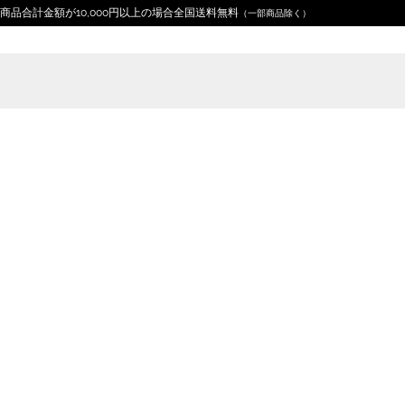
商品合計金額が10,000円以上の場合全国送料無料
（一部商品除く）
Home
デザイン分類
スポーツ
ボクシング ユニセ