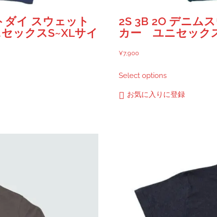
ントダイ スウェット
2S 3B 2O デニ
セックスS~XLサイ
カー ユニセックス
¥
7,900
こ
Select options
の
商
お気に入りに登録
品
に
は
複
数
の
バ
リ
エ
ー