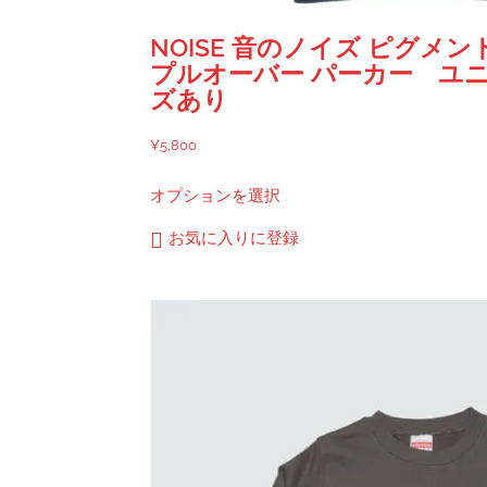
NOISE 音のノイズ ピグメ
プルオーバー パーカー ユニ
ズあり
¥
5,800
こ
オプションを選択
の
商
お気に入りに登録
品
に
は
複
数
の
バ
リ
エ