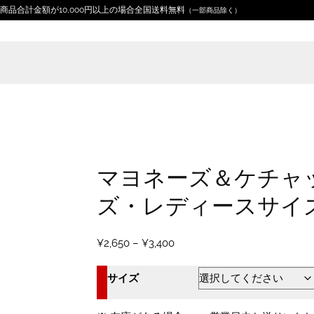
商品合計金額が10,000円以上の場合全国送料無料
（一部商品除く）
Home
デザイン分類
食べ物・飲み物
マヨネーズ
マヨネーズ＆ケチャッ
ズ・レディースサイ
価
¥
2,650
–
¥
3,400
格
帯:
サイズ
¥2,650
–