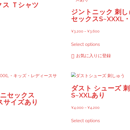
クス Ｔシャツ
ジントニック 刺しゅ
セックスS~XXX
価
¥
3,200
–
¥
3,600
格
こ
Select options
帯:
の
¥3,200
商
お気に入りに登録
–
品
¥3,600
に
は
複
ダスト シューズ 
数
ユニセックス
S~XXLあり
の
ースサイズあり
バ
価
¥
4,000
–
¥
4,200
リ
格
こ
エ
Select options
帯:
の
ー
¥4,000