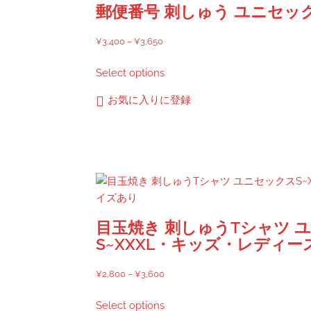
郵便番号 刺しゅう ユニセッ
イ
ズ
あ
価
¥
3,400
–
¥
3,650
り
格
こ
個
Select options
帯:
の
¥3,400
商
お気に入りに登録
–
品
¥3,650
に
は
複
数
の
バ
目玉焼き 刺しゅうTシャツ 
リ
S~XXXL・キッズ・レディ
エ
ー
価
¥
2,800
–
¥
3,600
シ
格
こ
ョ
Select options
帯: