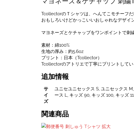
マヨネーズ＆ケチャップ 刺繍
ゅ
う
T
TcollectorのＴシャツは、へんてこモチー
シ
おもしろいけどかっこいいおしゃれなデザイ
ャ
ツ
マヨネーズとケチャップをワンポイントで刺
ユ
ニ
素材：綿100%
セ
生地の厚み：約5.6oz
ッ
プリント：日本（Tcollector）
ク
Tcollectorのアトリエで丁寧にプリント
ス
追加情報
S~XXXL・
キ
ッ
サ
ユニセユニセックス S, ユニセックス M, 
ズ・
イ
ース L, キッズ 90, キッズ 100, キッズ 11
レ
ズ
デ
関連商品
ィ
ー
ス
サ