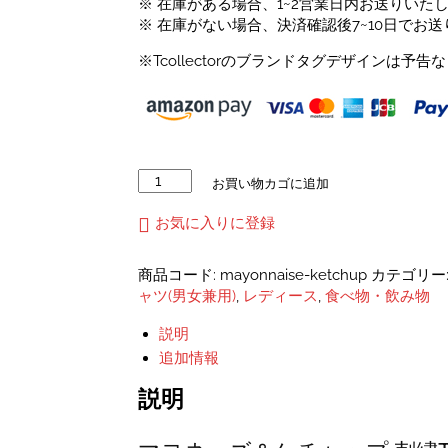
¥3,400
※ 在庫がある場合、1~2営業日内お送りいた
※ 在庫がない場合、決済確認後7~10日でお
※Tcollectorのブランドタグデザインは
マ
お買い物カゴに追加
ヨ
ネ
お気に入りに登録
ー
ズ
商品コード:
mayonnaise-ketchup
カテゴリー
＆
ャツ(男女兼用)
,
レディース
,
食べ物・飲み物
ケ
チ
説明
ャ
追加情報
ッ
プ
説明
刺
し