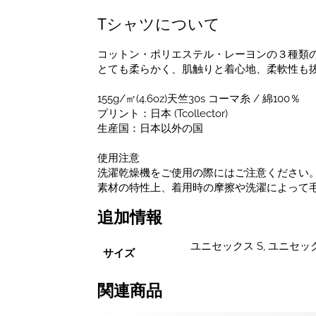
ッ
ク
Tシャツについて
ス
S~XL
コットン・ポリエステル・レーヨンの３種類
サ
とても柔らかく、肌触りと着心地、柔軟性も
イ
ズ
155g/㎡(4.6oz)天竺30s コーマ糸 / 綿100％
個
プリント：日本 (Tcollector)
生産国：日本以外の国
使用注意
洗濯乾燥機をご使用の際にはご注意ください
素材の特性上、着用時の摩擦や洗濯によって
追加情報
ユニセックス S, ユニセック
サイズ
関連商品