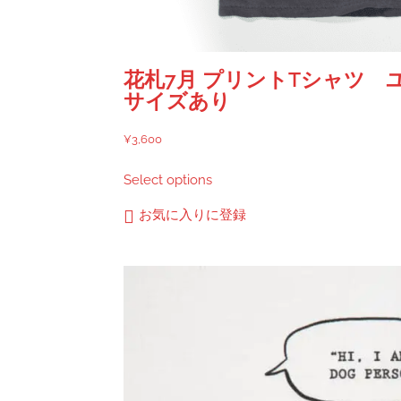
花札7月 プリントTシャツ ユ
サイズあり
¥
3,600
こ
Select options
の
商
お気に入りに登録
品
に
は
複
数
の
バ
リ