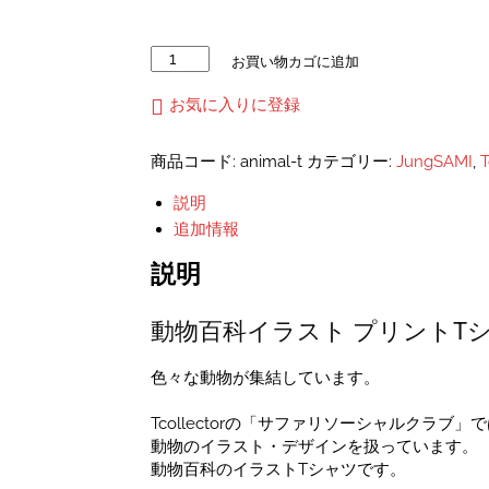
動
お買い物カゴに追加
物
百
お気に入りに登録
科
イ
商品コード:
animal-t
カテゴリー:
JungSAMI
,
ラ
ス
説明
ト
追加情報
プ
リ
説明
ン
ト
動物百科イラスト プリントT
T
シ
ャ
色々な動物が集結しています。
ツ
ユ
Tcollectorの「サファリソーシャルクラブ」
ニ
動物のイラスト・デザインを扱っています。
セ
動物百科のイラストTシャツです。