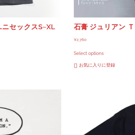
ニセックスS~XL
石膏 ジュリアン 
¥
2,760
こ
Select options
の
商
お気に入りに登録
品
に
は
複
数
の
バ
リ
エ