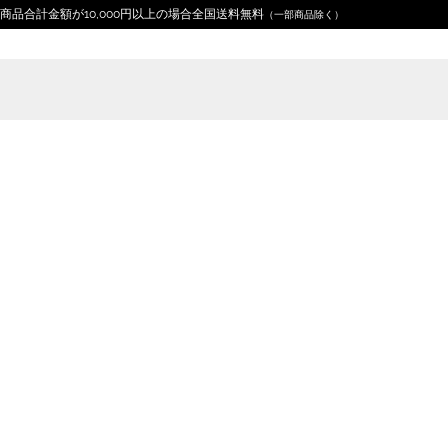
商品合計金額が10,000円以上の場合全国送料無料
（一部商品除く）
Home
デザイン分類
動物
動物百科イラスト プリ