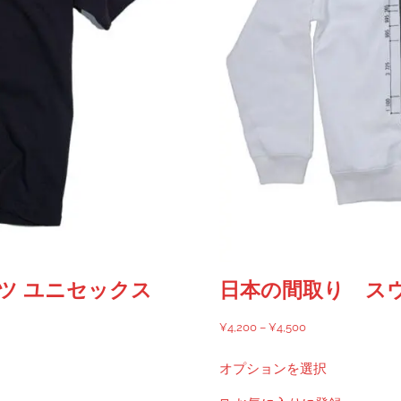
ツ ユニセックス
日本の間取り ス
価
¥
4,200
–
¥
4,500
格
こ
オプションを選択
帯:
の
¥4,200
商