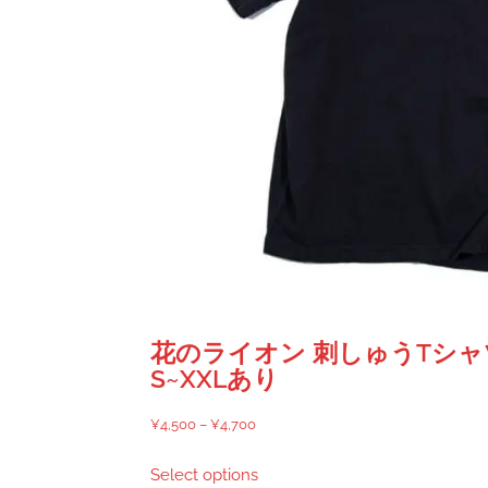
花のライオン 刺しゅうTシャ
S~XXLあり
価
¥
4,500
–
¥
4,700
格
こ
Select options
帯:
の