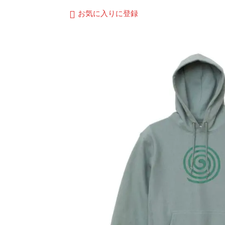
¥4,500
商
お気に入りに登録
–
品
¥4,700
に
は
複
数
の
バ
リ
エ
ー
シ
ョ
ン
が
あ
り
ま