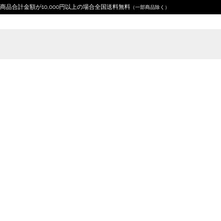
商品合計金額が10,000円以上の場合全国送料無料
（一部商品除く）
Home
デザイン分類
工具
歯車 刺しゅう ユニセ