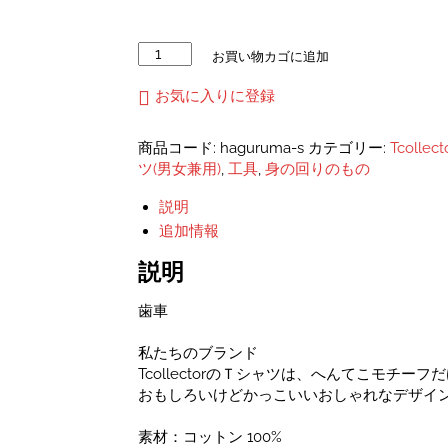
歯
お買い物カゴに追加
車
刺
お気に入りに登録
し
ゅ
商品コード:
haguruma-s
カテゴリー:
Tcolle
う
ツ(男女兼用)
,
工具
,
身の回りのもの
ユ
ニ
説明
セ
追加情報
ッ
ク
説明
ス
ス
歯車
ウ
ェ
私たちのブランド
ッ
TcollectorのＴシャツは、へんてこモチー
ト
おもしろいけどかっこいいおしゃれなデザイ
個
素材：コットン 100%