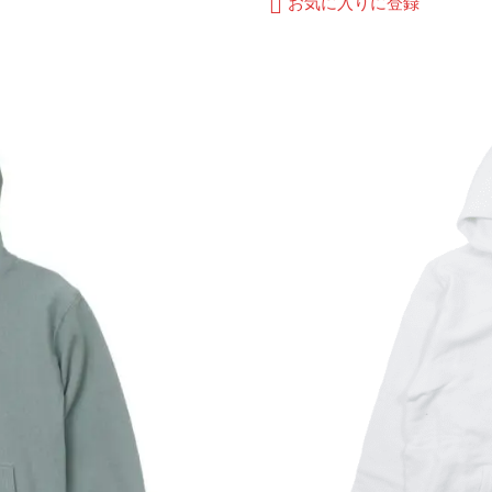
お気に入りに登録
–
品
¥4,500
に
は
複
数
の
バ
リ
エ
ー
シ
ョ
ン
が
あ
り
ま
す。