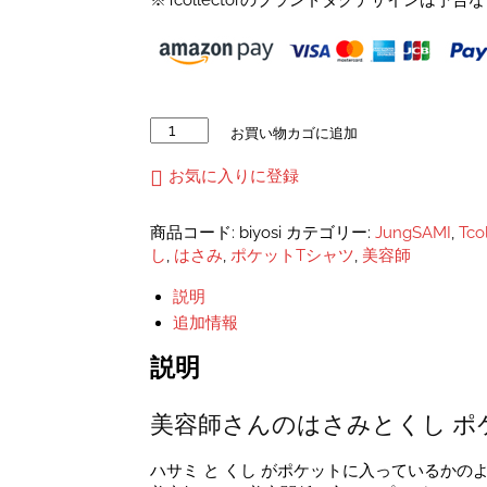
※Tcollectorのブランドタグデザインは
美
お買い物カゴに追加
容
師
お気に入りに登録
さ
ん
商品コード:
biyosi
カテゴリー:
JungSAMI
,
Tc
の
し
,
はさみ
,
ポケットTシャツ
,
美容師
は
さ
説明
み
追加情報
と
く
説明
し
ポ
美容師さんのはさみとくし ポ
ケ
ッ
ト
ハサミ と くし がポケットに入っているかの