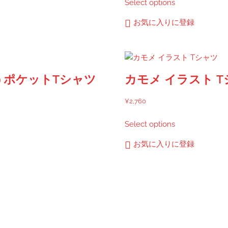
Select options
帯:
の
¥3,600
商
お気に入りに登録
–
品
¥3,601
に
は
複
うポケットTシャツ
カモメ イラスト 
数
の
¥
2,760
バ
こ
リ
Select options
の
エ
商
ー
お気に入りに登録
品
シ
に
ョ
は
ン
複
が
数
あ
の
り
バ
ま