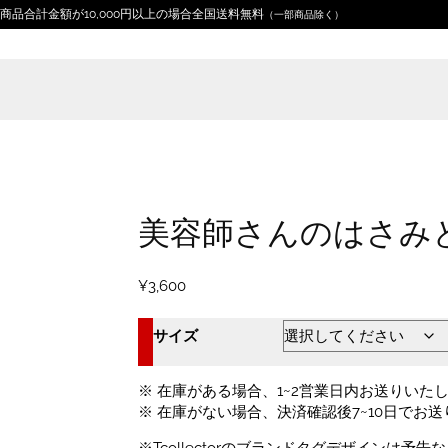
商品合計金額が10,000円以上の場合全国送料無料
（一部商品除く）
Home
デザイン分類
工具
美容師さんのはさみとくし
美容師さんのはさみとく
¥
3,600
サイズ
※ 在庫がある場合、1~2営業日内お送りいた
※ 在庫がない場合、決済確認後7~10日でお