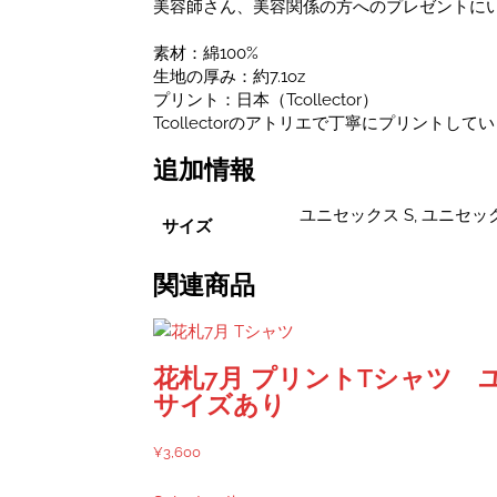
付
美容師さん、美容関係の方へのプレゼントに
き
プ
素材：綿100%
リ
生地の厚み：約7.1oz
ン
プリント：日本（Tcollector）
ト
Tcollectorのアトリエで丁寧にプリント
7.10z
追加情報
T
シ
ャ
ユニセックス S, ユニセック
サイズ
ツ
個
関連商品
花札7月 プリントTシャツ ユ
サイズあり
¥
3,600
こ