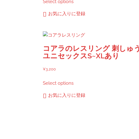
Select options
の
商
お気に入りに登録
品
に
は
複
コアラのレスリング 刺しゅ
数
ユニセックスS~XLあり
の
バ
¥
3,200
リ
こ
エ
Select options
の
ー
商
シ
お気に入りに登録
品
ョ
に
ン
は
が
複
あ
数
り
の
ま