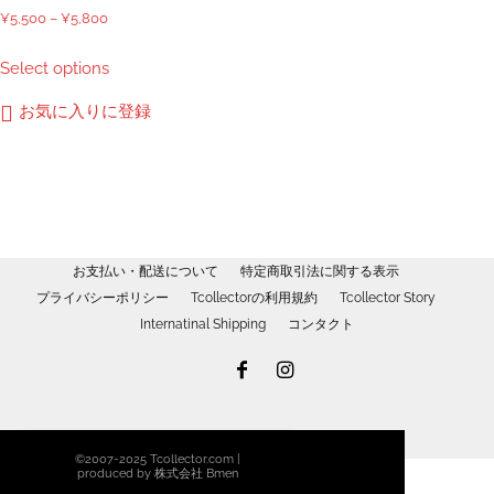
ー
価
¥
5,500
–
¥
5,800
ジ
格
こ
Select options
か
帯:
の
ら
¥5,500
商
お気に入りに登録
選
–
品
択
¥5,800
に
で
は
き
複
ま
数
す
の
お支払い・配送について
特定商取引法に関する表示
バ
プライバシーポリシー
Tcollectorの利用規約
Tcollector Story
リ
Internatinal Shipping
コンタクト
エ
ー
シ
ョ
ン
©2007-2025 Tcollector.com |
が
produced by 株式会社 Bmen