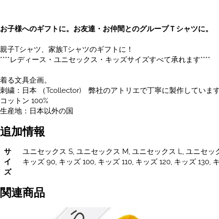
レ
デ
ィ
お子様へのギフトに。お友達・お仲間とのグループＴシャツに。
ー
ス
親子Tシャツ、家族Tシャツのギフトに！
サ
****レディース・ユニセックス・キッズサイズすべて承れます****
イ
ズ
着る文具企画。
あ
刺繍：日本 （Tcollector) 弊社のアトリエで丁寧に製作していま
り
コットン 100%
個
生産地：日本以外の国
追加情報
サ
ユニセックス S, ユニセックス M, ユニセックス L, ユニセックス
イ
キッズ 90, キッズ 100, キッズ 110, キッズ 120, キッズ 130, 
ズ
関連商品