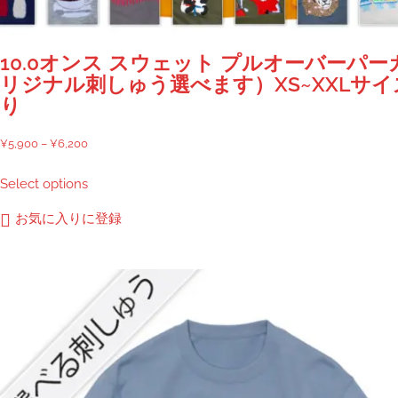
10.0オンス スウェット プルオーバーパー
リジナル刺しゅう選べます）XS~XXLサイ
り
価
¥
5,900
–
¥
6,200
格
こ
Select options
帯:
の
¥5,900
商
お気に入りに登録
–
品
¥6,200
に
は
複
数
の
バ
リ