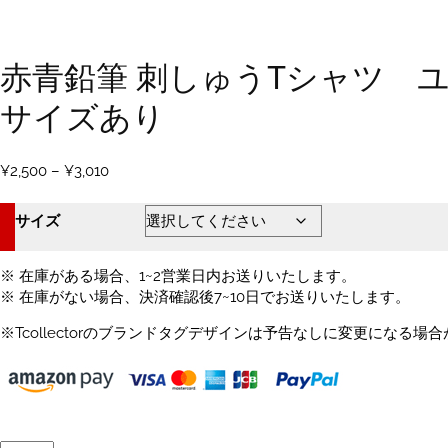
赤青鉛筆 刺しゅうTシャツ ユ
サイズあり
価
¥
2,500
–
¥
3,010
格
帯:
サイズ
¥2,500
–
¥3,010
※ 在庫がある場合、1~2営業日内お送りいたします。
※ 在庫がない場合、決済確認後7~10日でお送りいたします。
※Tcollectorのブランドタグデザインは予告なしに変更になる場