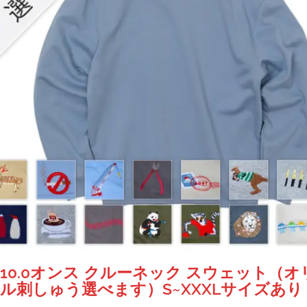
エ
ー
シ
ョ
ン
が
あ
り
ま
す。
オ
プ
シ
ョ
ン
は
商
10.0オンス クルーネック スウェット（
品
ル刺しゅう選べます）S~XXXLサイズあり
ペ