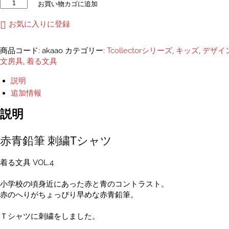
赤
お買い物カゴに追加
青
鉛
お気に入りに登録
筆
刺
商品コード:
akaao
カテゴリー:
Tcollectorシリーズ
,
キッズ
,
デザイ
し
文房具
,
着る文具
ゅ
う
説明
T
追加情報
シ
ャ
説明
ツ
ユ
赤青鉛筆 刺繍Tシャツ
ニ
セ
ッ
着る文具 VOL.4
ク
ス
小学校の頃身近にあった赤と青のコントラスト。
S~XXXL・
赤のへりがちょっぴり早めな赤青鉛筆。
キ
ッ
Ｔシャツに刺繍をしました。
ズ・