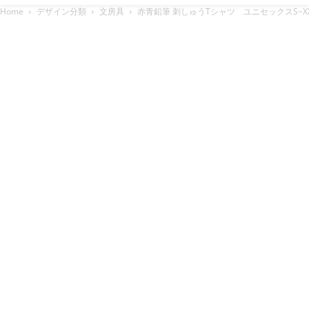
Home
デザイン分類
文房具
赤青鉛筆 刺しゅうTシャツ ユニセックスS~