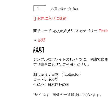
郵
お買い物カゴに追加
便
番
お気に入りに登録
号
刺
商品コード:
4573158566224
カテゴリー:
Tcol
し
ゅ
説明
う
ラ
説明
ン
チ
シンプルなホワイトのTシャツに、刺繍で郵
ト
寄せ書きにもぜひご利用ください。
ー
ト
刺しゅう：日本 （Tcollector)
バ
コットン 100%
ッ
生産地：日本以外の国
グ
-
*サイズは、画像の一番最後にございます。
ユ
ニ