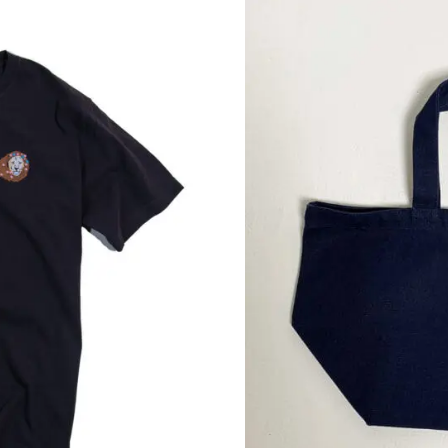
は
複
数
の
バ
リ
エ
ー
シ
ョ
ン
が
あ
り
ま
す。
オ
プ
シ