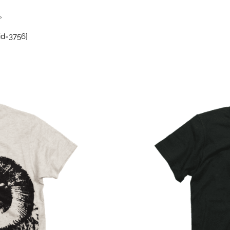
す。
=3756]