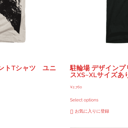
リントTシャツ ユニ
駐輪場 デザイン
スXS~XLサイズあ
¥
2,760
こ
Select options
の
商
お気に入りに登録
品
に