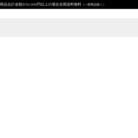
商品合計金額が10,000円以上の場合全国送料無料
（一部商品除く）
Home
ギフトに
日本のおみやげ
郵便番号 刺しゅ