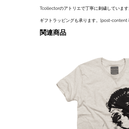
セ
ッ
Tcollectorのアトリエで丁寧に刺繍していま
ク
ス
ギフトラッピングも承ります。[post-content id
フ
リ
関連商品
ー
個