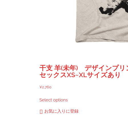
干支 羊(未年) デザインプ
セックスXS~XLサイズあり
¥
2,760
こ
Select options
の
商
お気に入りに登録
品
に