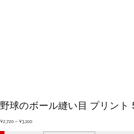
野球のボール縫い目 プリント 5
価
¥
2,720
–
¥
3,100
格
帯: