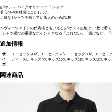
ス
5.6オンス ハイクオリティー Ｔシャツ
XS~XXXL・
着心地や素材感にこだわった
キ
上質なTシャツを探している人のための1枚
ッ
ズ・
ヘヴィーウェイトの代表格ともいえる5.6オンス生地は、1枚で着
レ
Tシャツ選びの重要なポイントとなる「よれない」「透けない」「
デ
ィ
追加情報
ー
ス
サ
ユニセックスXS, ユニセックスS, ユニセックスM, ユニセックス
あ
イ
ディースL, キッズ90, キッズ100, キッズ110, キッズ120, キッズ
り
ズ
個
関連商品