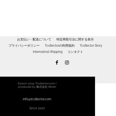
品
択
¥3,050
に
で
は
き
複
ま
数
す
の
バ
お支払い・配送について
特定商取引法に関する表示
リ
プライバシーポリシー
Tcollectorの利用規約
Tcollector Story
エ
Internatinal Shipping
コンタクト
ー
シ
ョ
ン
が
©2007-2025 Tcollector.com |
あ
produced by 株式会社 Bmen
り
ま
info@tcollector.com
す。
Since 2007
オ