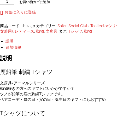
鹿
お買い物カゴに追加
鉛
筆
お気に入りに登録
ユ
ニ
商品コード:
shika_p
カテゴリー:
Safari Social Club
,
Tcollectorシ
セ
女兼用)
,
レディース
,
動物
,
文房具
タグ:
Tシャツ
,
動物
ッ
ク
説明
ス
追加情報
刺
し
説明
ゅ
う
鹿鉛筆 刺繍 Tシャツ
T
シ
ャ
文房具×アニマルシリーズ
ツ
動物好きの方へのギフトにいかがですか？
ユ
ツノが鉛筆の鹿の刺繍Tシャツです。
ニ
ペアコーデ・母の日・父の日・誕生日のギフトにもおすすめ
セ
ッ
Tシャツについて
ク