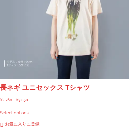
が
あ
り
ま
す。
オ
プ
シ
ョ
ン
は
商
品
長ネギ ユニセックス Tシャツ
ペ
ー
価
¥
2,760
–
¥
3,050
ジ
格
こ
Select options
か
帯:
の
ら
¥2,760
商
お気に入りに登録
選
–