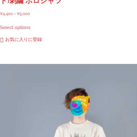
ト)刺繍 ポロシャツ
価
¥
4,400
–
¥
5,000
格
こ
Select options
帯:
の
¥4,400
商
お気に入りに登録
–
品
¥5,000
に
は
複
数
の
バ
リ
エ
ー
シ
ョ
ン