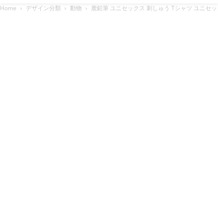
Home
デザイン分類
動物
鹿鉛筆 ユニセックス 刺しゅう Tシャツ ユニセッ