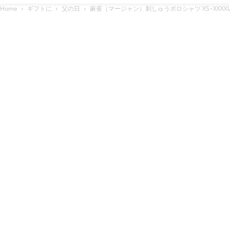
Home
ギフトに
父の日
麻雀（マージャン）刺しゅうポロシャツ XS~XXXX