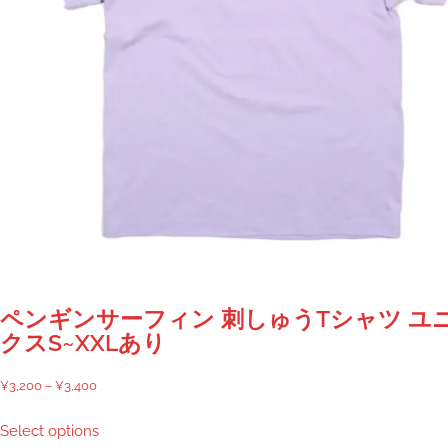
ョ
ン
が
あ
り
ま
す。
オ
プ
シ
ョ
ン
は
商
ペンギンサーフィン 刺しゅうTシャツ ユ
品
クスS~XXLあり
ペ
ー
価
¥
3,200
–
¥
3,400
ジ
格
こ
Select options
か
帯:
の