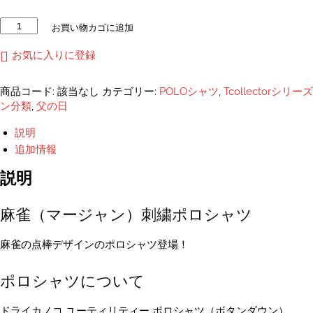
麻
お買い物カゴに追加
雀
（マ
お気に入りに登録
ー
ジ
商品コード:
該当なし
カテゴリー:
POLOシャツ
,
Tcollectorシリーズ
ャ
ン分類
,
父の日
ン）
刺
説明
し
追加情報
ゅ
う
説明
ポ
ロ
麻雀（マージャン）刺繍ポロシャツ
シ
ャ
ツ
麻雀の点棒デザインのポロシャツ登場！
XS~XXXXL
あ
ポロシャツについて
り
個
ドライカノコ ユーティリティー ポロシャツ（ボタンダウン）