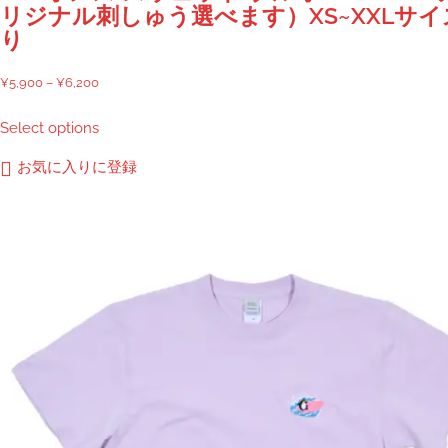
リジナル刺しゅう選べます）XS~XXLサイ
り
価
¥
5,900
–
¥
6,200
格
こ
Select options
帯:
の
¥5,900
商
お気に入りに登録
–
品
¥6,200
に
は
複
数
の
バ
リ
エ
ー
シ