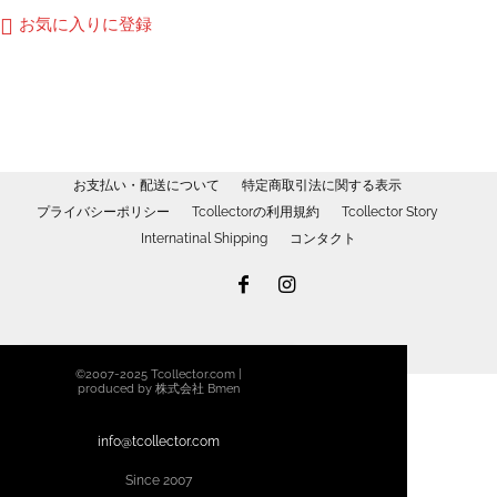
ら
¥3,200
商
お気に入りに登録
選
–
品
択
¥3,400
に
で
は
き
複
ま
数
す
の
お支払い・配送について
特定商取引法に関する表示
バ
プライバシーポリシー
Tcollectorの利用規約
Tcollector Story
リ
Internatinal Shipping
コンタクト
エ
ー
シ
ョ
ン
©2007-2025 Tcollector.com |
が
produced by 株式会社 Bmen
あ
り
info@tcollector.com
ま
Since 2007
す。