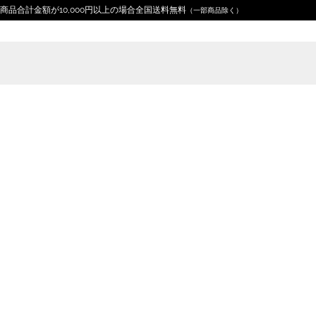
商品合計金額が10,000円以上の場合全国送料無料
（一部商品除く）
Home
ギフトに
日本のおみやげ
鼻眼鏡のおじさん