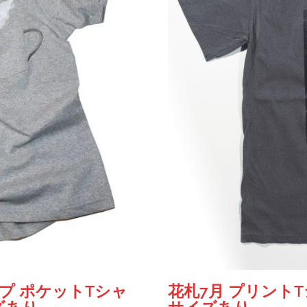
プ ポケットTシャ
花札7月 プリント