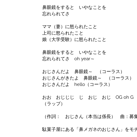
ッ
ク
鼻眼鏡をすると いやなことを
ス
忘れられてさ
XS~XL
サ
ママ（妻）に怒られたこと
イ
上司に怒られたこと
ズ
娘（大学受験）に怒られたこと
あ
り
鼻眼鏡をすると いやなことを
個
忘れられてさ oh year～
おじさんだよ 鼻眼鏡～ （コーラス）
おじさんがきたよ 鼻眼鏡～ （コーラス）
おじさんだよ hello（コーラス）
おお おじじじ じ おじ おじ OG oh G
（ラップ）
（作詞： おじさん（本当は係長） 曲：募
駄菓子屋にある「鼻メガネのおじさん」をモ