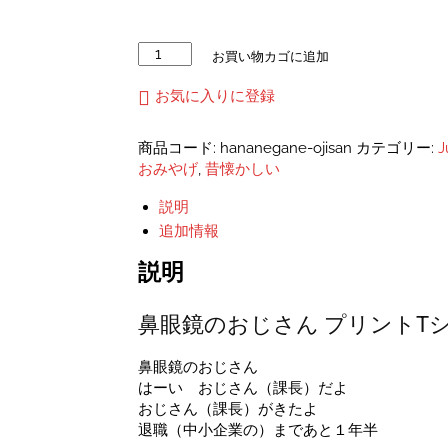
鼻
お買い物カゴに追加
眼
鏡
お気に入りに登録
の
お
商品コード:
hananegane-ojisan
カテゴリー:
J
じ
おみやげ
,
昔懐かしい
さ
ん
説明
プ
追加情報
リ
ン
説明
ト
T
鼻眼鏡のおじさん プリントT
シ
ャ
ツ
鼻眼鏡のおじさん
ユ
はーい おじさん（課長）だよ
ニ
おじさん（課長）がきたよ
セ
退職（中小企業の）まであと１年半