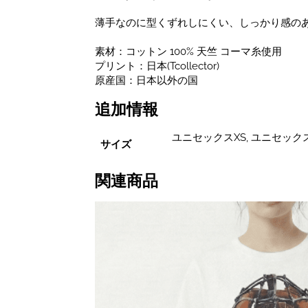
デ
ザ
薄手なのに型くずれしにくい、しっかり感の
イ
ン
素材：コットン 100% 天竺 コーマ糸使用
プ
プリント：日本(Tcollector)
リ
原産国：日本以外の国
ン
ト
追加情報
T
シ
ユニセックスXS, ユニセックス
ャ
サイズ
ツ
ユ
関連商品
ニ
セ
ッ
ク
ス
XS~XL
サ
イ
ズ