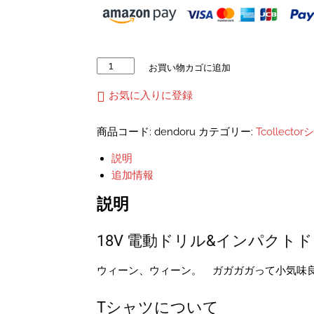
18V
お買い物カゴに追加
電
動
お気に入りに登録
ド
リ
商品コード:
dendoru
カテゴリー:
Tcollecto
ル
&
説明
イ
追加情報
ン
パ
説明
ク
ト
18V 電動ドリル&インパクト
ド
ラ
イ
ウィーン、ウィーン。 ガガガガって小気味
バ
ー
Tシャツについて