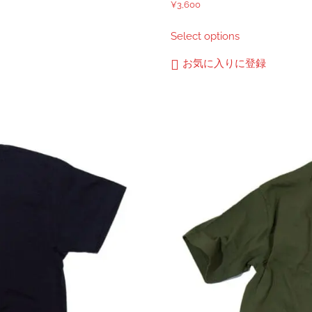
¥
3,600
こ
Select options
の
商
お気に入りに登録
品
に
は
複
数
の
バ
リ
エ
ー
シ
ョ
ン
が
あ