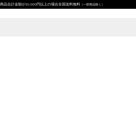
商品合計金額が10,000円以上の場合全国送料無料
（一部商品除く）
Home
デザイン分類
工具
18V 電動ドリル&イ