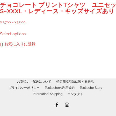
商
チョコレート プリントTシャツ ユニセ
品
S~XXXL・レディース・キッズサイズあり
ペ
ー
価
¥
2,700
–
¥
3,600
ジ
格
こ
Select options
か
帯:
の
ら
¥2,700
商
お気に入りに登録
選
–
品
択
¥3,600
に
で
は
き
複
ま
数
す
の
お支払い・配送について
特定商取引法に関する表示
バ
プライバシーポリシー
Tcollectorの利用規約
Tcollector Story
リ
Internatinal Shipping
コンタクト
エ
ー
シ