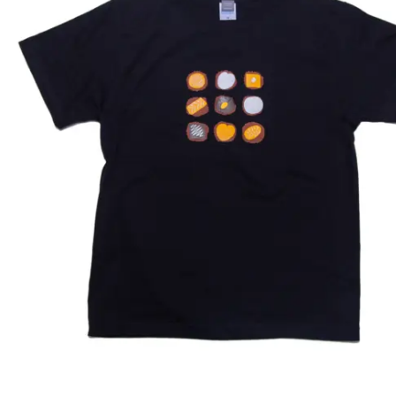
の
バ
リ
エ
ー
シ
ョ
ン
が
あ
り
ま
す。
オ
プ
シ
ョ
ン
は