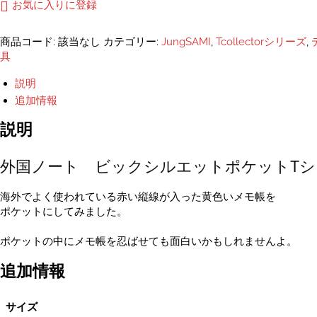
ノ
お気に入りに登録
ー
ト
商品コード:
該当なし
カテゴリー:
JungSAMI
,
Tcollectorシリーズ
,
ビ
具
ッ
ク
説明
シ
追加情報
ル
エ
説明
ッ
ト
外国ノート ビックシルエットポケットTシ
ポ
ケ
ッ
海外でよく使われている赤い縦線が入った黄色いメモ帳を
ト
ポケットにしてみました。
T
シ
ポケットの中にメモ帳を忍ばせても面白いかもしれませんよ。
ャ
追加情報
ツ
ユ
ニ
サイズ
セ