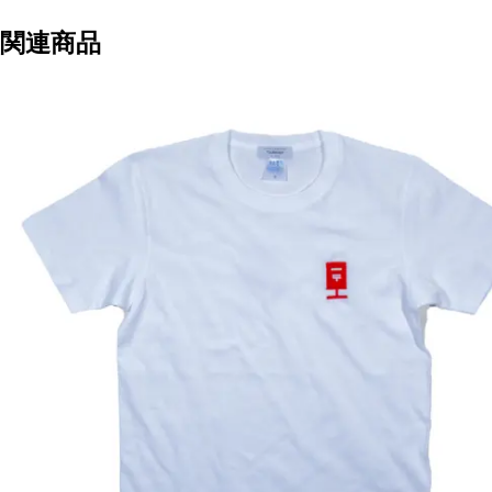
ッ
関連商品
ク
ス
S~XL
個