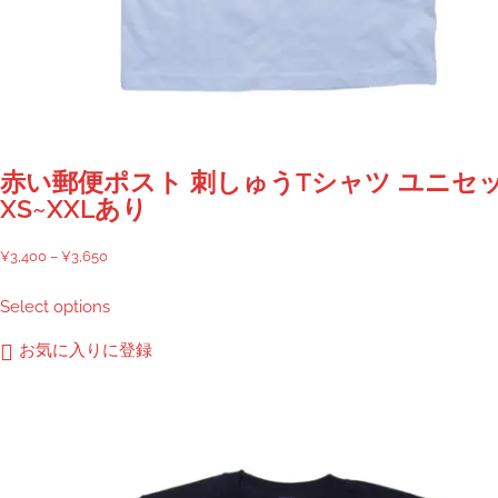
赤い郵便ポスト 刺しゅうTシャツ ユニセ
XS~XXLあり
価
¥
3,400
–
¥
3,650
格
こ
Select options
帯:
の
¥3,400
商
お気に入りに登録
–
品
¥3,650
に
は
複
数