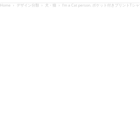
Home
デザイン分類
犬・猫
I’m a Cat person. ポケット付きプリン