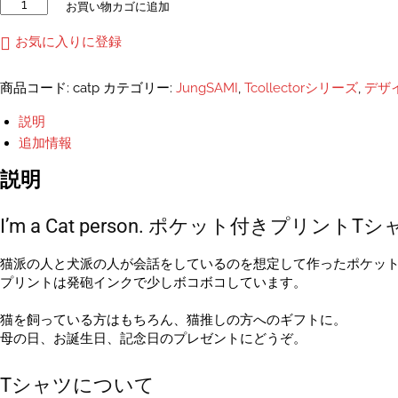
I'm
お買い物カゴに追加
a
Cat
お気に入りに登録
person.
ポ
商品コード:
catp
カテゴリー:
JungSAMI
,
Tcollectorシリーズ
,
デザ
ケ
ッ
説明
ト
追加情報
付
き
説明
プ
リ
I’m a Cat person. ポケット付きプリントT
ン
ト
T
猫派の人と犬派の人が会話をしているのを想定して作ったポケット
シ
プリントは発砲インクで少しボコボコしています。
ャ
ツ
猫を飼っている方はもちろん、猫推しの方へのギフトに。
ユ
母の日、お誕生日、記念日のプレゼントにどうぞ。
ニ
セ
Tシャツについて
ッ