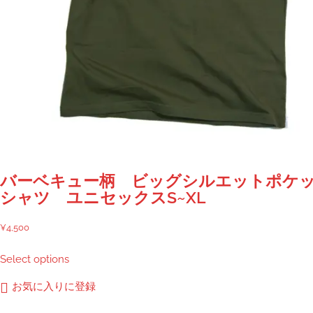
あ
り
ま
す。
オ
プ
シ
ョ
ン
は
商
バーベキュー柄 ビッグシルエットポケッ
品
シャツ ユニセックスS~XL
ペ
ー
¥
4,500
ジ
Select options
か
ら
お気に入りに登録
選
択