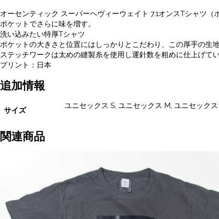
ク
オーセンティック スーパーヘヴィーウェイト 7.1オンスTシャツ（
ス
ポケットでさらに味を増す。
S~XL
洗い込みたい特厚Tシャツ
サ
ポケットの大きさと位置にはしっかりとこだわり、この厚手の生
イ
ステッチワークは太めの縫製糸を使用し運針数を粗めに仕上げて
ズ
プリント：日本
あ
り
追加情報
個
ユニセックス S, ユニセックス M, ユニセックス 
サイズ
関連商品