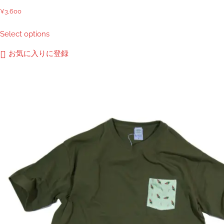
¥
3,600
こ
Select options
の
商
お気に入りに登録
品
に
は
複
数
の
バ
リ
エ
ー
シ
ョ
ン
が