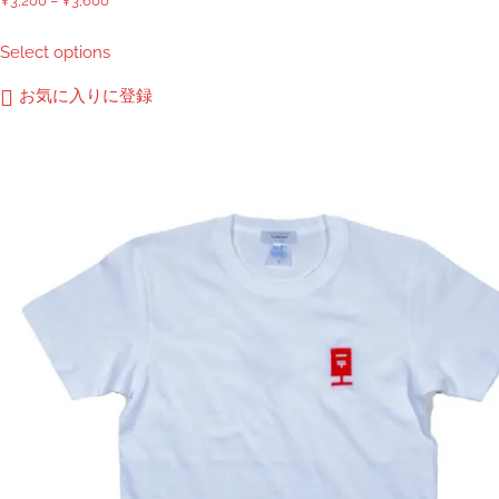
¥
3,200
–
¥
3,600
格
こ
Select options
帯:
の
¥3,200
商
お気に入りに登録
–
品
¥3,600
に
は
複
数
の
バ
リ
エ
ー
シ
ョ
ン
が
あ