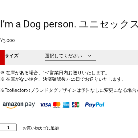
I’m a Dog person. ユニセ
¥
3,000
サイズ
※ 在庫がある場合、1~2営業日内お送りいたします。
※ 在庫がない場合、決済確認後7~10日でお送りいたします。
※Tcollectorのブランドタグデザインは予告なしに変更になる場
I'm
お買い物カゴに追加
a