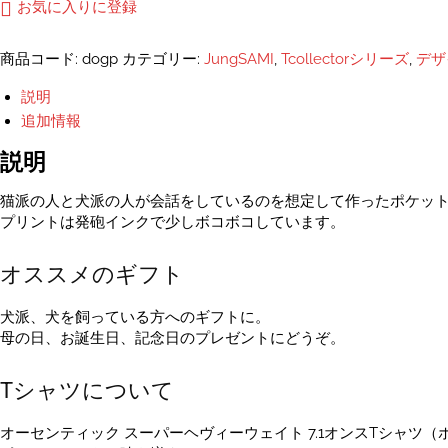
Dog
お気に入りに登録
person.
ユ
商品コード:
dogp
カテゴリー:
JungSAMI
,
Tcollectorシリーズ
,
デザ
ニ
セ
説明
ッ
追加情報
ク
ス
説明
ポ
ケ
猫派の人と犬派の人が会話をしているのを想定して作ったポケット
ッ
プリントは発砲インクで少しボコボコしています。
ト
T
オススメのギフト
シ
ャ
犬派、犬を飼っている方へのギフトに。
ツ
母の日、お誕生日、記念日のプレゼントにどうぞ。
個
Tシャツについて
オーセンティック スーパーヘヴィーウェイト 7.1オンスTシャツ（