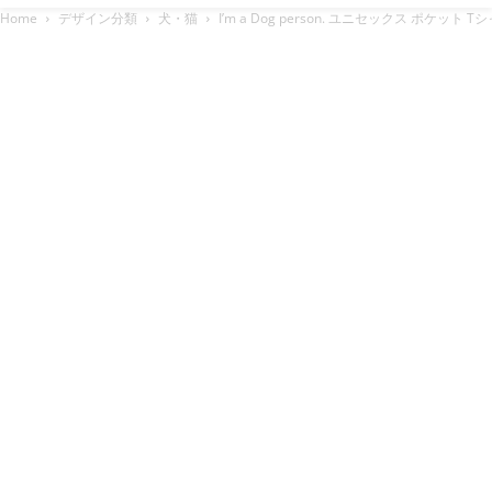
Home
デザイン分類
犬・猫
I’m a Dog person. ユニセックス ポケット T