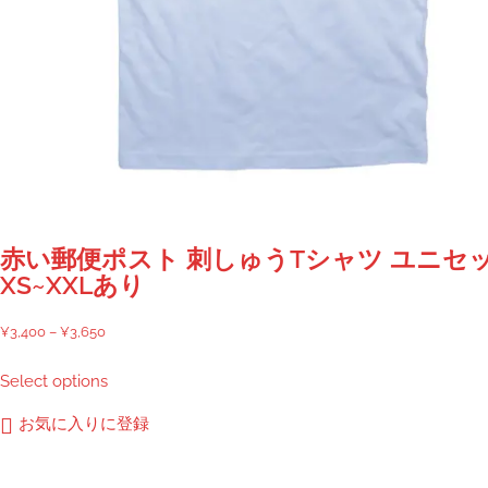
り
ま
す。
オ
プ
シ
ョ
ン
は
商
赤い郵便ポスト 刺しゅうTシャツ ユニセ
品
XS~XXLあり
ペ
ー
価
¥
3,400
–
¥
3,650
ジ
格
こ
Select options
か
帯:
の
ら
¥3,400
商
お気に入りに登録
選
–
品
択
¥3,650
に
で