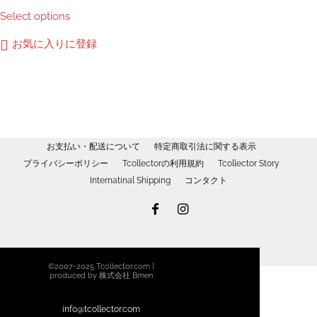
格
こ
Select options
か
帯:
の
ら
¥2,700
商
お気に入りに登録
選
–
品
択
¥3,600
に
で
は
き
複
ま
数
す
の
お支払い・配送について
特定商取引法に関する表示
バ
プライバシーポリシー
Tcollectorの利用規約
Tcollector Story
リ
Internatinal Shipping
コンタクト
エ
ー
シ
ョ
ン
©2007-2025 Tcollector.com |
が
produced by 株式会社 Bmen
あ
り
info@tcollector.com