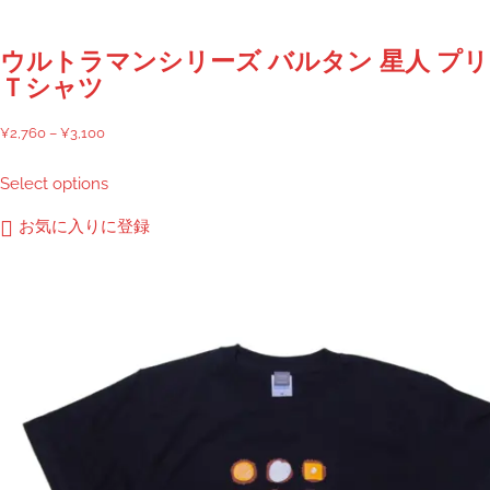
ウルトラマンシリーズ バルタン 星人 プ
Ｔシャツ
価
¥
2,760
–
¥
3,100
格
こ
Select options
帯:
の
¥2,760
商
お気に入りに登録
–
品
¥3,100
に
は
複
数
の
バ
リ
エ
ー