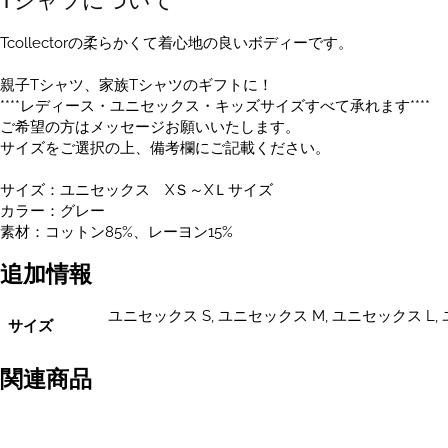
Tシャツについて
サ
イ
Tcollectorの柔らかくて着心地の良いボディーです。
ズ
あ
親子Tシャツ、家族Tシャツのギフトに！
り
****レディース・ユニセックス・キッズサイズすべて承れます****
個
ご希望の方はメッセージお願いいたします。
サイズをご選択の上、備考欄にご記載ください。
サイズ：ユニセックス XＳ～XＬサイズ
カラー：グレー
素材：コットン85%、レーヨン15%
追加情報
ユニセックス S, ユニセックス M, ユニセックス L, 
サイズ
関連商品