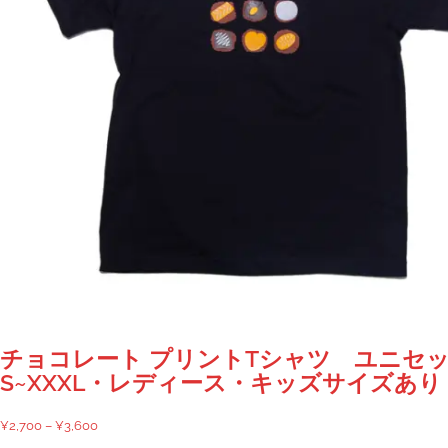
シ
ョ
ン
が
あ
り
ま
す。
オ
プ
シ
ョ
ン
は
商
チョコレート プリントTシャツ ユニセ
品
S~XXXL・レディース・キッズサイズあり
ペ
ー
価
¥
2,700
–
¥
3,600
ジ