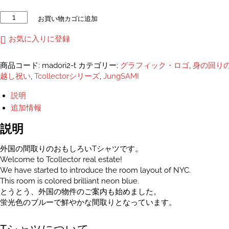
外
お買い物カゴに追加
国
間
お気に入りに登録
取
り
商品コード:
madori2-t
カテゴリー:
グラフィック・ロゴ
,
身の回り
お
越し祝い
,
Tcollectorシリーズ
,
JungSAMI
も
し
説明
ろ
追加情報
T
シ
説明
ャ
ツ
外国の間取りのおもしろいTシャツです。
ユ
Welcome to Tcollector real estate!
ニ
We have started to introduce the room layout of NYC.
セ
This room is colored brilliant neon blue.
ッ
とうとう、外国の物件のご案内も始めました。
ク
蛍光色のブルーで鮮やかな間取りとなっています。
ス
S~XXL