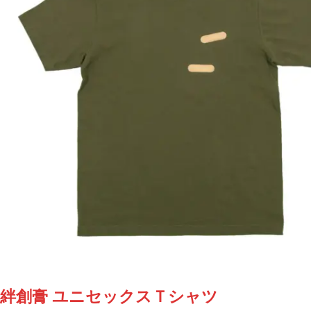
リ
エ
ー
シ
ョ
ン
が
あ
り
ま
す。
オ
プ
シ
ョ
ン
は
商
絆創膏 ユニセックスＴシャツ
品