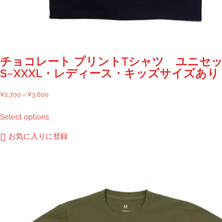
チョコレート プリントTシャツ ユニセ
S~XXXL・レディース・キッズサイズあり
価
¥
2,700
–
¥
3,600
格
こ
Select options
帯:
の
¥2,700
商
お気に入りに登録
–
品
¥3,600
に
は
複
数
の
バ