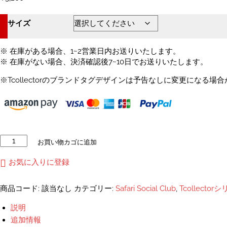
サイズ
※ 在庫がある場合、1~2営業日内お送りいたします。
※ 在庫がない場合、決済確認後7~10日でお送りいたします。
※Tcollectorのブランドタグデザインは予告なしに変更になる場
ラ
お買い物カゴに追加
グ
ビ
お気に入りに登録
ー
の
商品コード:
該当なし
カテゴリー:
Safari Social Club
,
Tcollector
カ
ン
説明
ガ
追加情報
ル