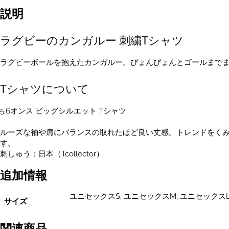
ー
説明
刺
し
ラグビーのカンガルー 刺繍Tシャツ
ゅ
う
T
ラグビーボールを抱えたカンガルー。ぴょんぴょんとゴールまで
シ
ャ
Tシャツについて
ツ
5.6
5.6オンス ビッグシルエット Tシャツ
オ
ン
ルーズな袖や肩にバランスの取れたほど良い丈感。トレンドをくみ
ス
す。
ユ
刺しゅう：日本（Tcollector）
ニ
セ
追加情報
ッ
ク
ユニセックスS, ユニセックスM, ユニセックスL
ス
サイズ
S~XL
あ
関連商品