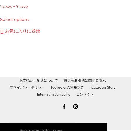
ペ
価
¥
2,500
–
¥
3,100
ー
格
こ
Select options
ジ
帯:
の
か
¥2,500
商
お気に入りに登録
ら
–
品
選
¥3,100
に
択
は
で
複
き
数
ま
の
す
バ
お支払い・配送について
特定商取引法に関する表示
リ
プライバシーポリシー
Tcollectorの利用規約
Tcollector Story
エ
Internatinal Shipping
コンタクト
ー
シ
ョ
ン
が
©2007-2025 Tcollector.com |