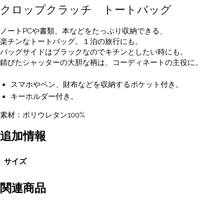
クロップクラッチ トートバッグ
ッ
ク
CropClutch
ノートPCや書類、本などをたっぷり収納できる、
個
楽チンなトートバッグ。１泊の旅行にも。
バッグサイドはブラックなのでキチンとしたい時にも。
錆びたシャッターの大胆な柄は、コーディネートの主役に。
スマホやペン、財布などを収納するポケット付き。
キーホルダー付き。
素材：ポリウレタン100%
追加情報
サイズ
関連商品