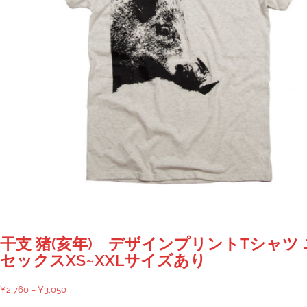
シ
ョ
ン
が
あ
り
ま
す。
オ
プ
シ
ョ
ン
は
商
干支 猪(亥年) デザインプリントTシャツ
品
セックスXS~XXLサイズあり
ペ
ー
価
¥
2,760
–
¥
3,050
ジ
格