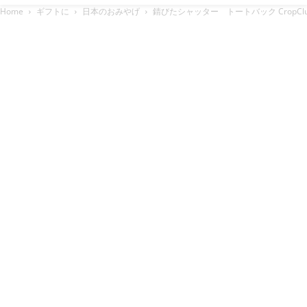
Home
ギフトに
日本のおみやげ
錆びたシャッター トートバック CropClu