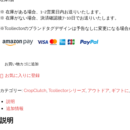
※ 在庫がある場合、1~2営業日内お送りいたします。
※ 在庫がない場合、決済確認後7~10日でお送りいたします。
※Tcollectorのブランドタグデザインは予告なしに変更になる場
錆
お買い物カゴに追加
び
た
お気に入りに登録
シ
ャ
カテゴリー:
CropClutch
,
Tcollectorシリーズ
,
アウトドア
,
ギフトに
ッ
タ
説明
ー
追加情報
ト
ー
説明
ト
バ