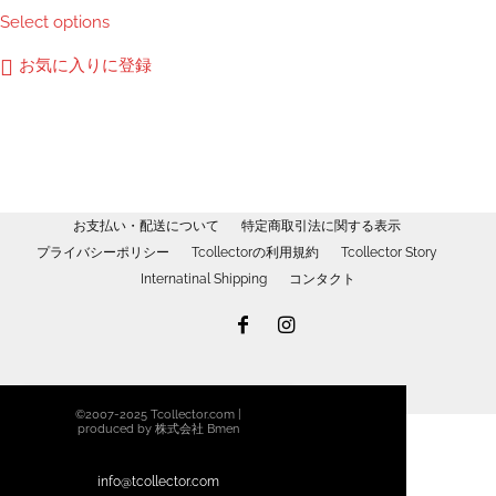
こ
Select options
か
帯:
の
ら
¥2,760
商
お気に入りに登録
選
–
品
択
¥3,050
に
で
は
き
複
ま
数
す
の
お支払い・配送について
特定商取引法に関する表示
バ
プライバシーポリシー
Tcollectorの利用規約
Tcollector Story
リ
Internatinal Shipping
コンタクト
エ
ー
シ
ョ
ン
©2007-2025 Tcollector.com |
が
produced by 株式会社 Bmen
あ
り
info@tcollector.com