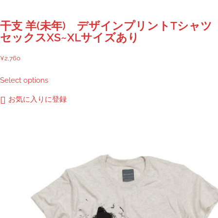
干支 羊(未年) デザインプリントTシャツ
セックスXS~XLサイズあり
¥
2,760
こ
Select options
の
商
お気に入りに登録
品
に
は
複
数
の
バ
リ
エ
ー