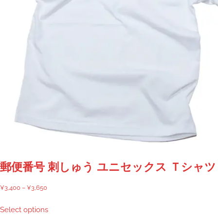
シ
ョ
ン
が
あ
り
ま
す。
オ
プ
シ
ョ
ン
は
商
郵便番号 刺しゅう ユニセックス Ｔシャツ
品
ペ
価
¥
3,400
–
¥
3,650
ー
格
こ
Select options
ジ
帯:
の