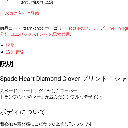
Spade
お買い物カゴに追加
Heart
Diamond
お気に入りに登録
Clover
プ
商品コード:
ttam-shdc
カテゴリー:
Tcollectorシリーズ
,
The Thing
リ
分類
,
ユニセックスTシャツ(男女兼用)
ン
ト
説明
Ｔ
追加情報
シ
ャ
説明
ツ
ユ
Spade Heart Diamond Clover プリントＴシ
ニ
セ
ッ
スペード、ハート、ダイヤにクローバー
ク
トランプの4つのマークが並んだシンプルなデザイン。
ス
S~XXXL・
ボディについて
レ
デ
着心地や素材感にこだわった上質なTシャツです。
ィ