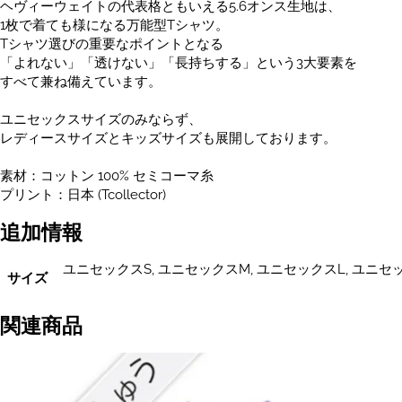
ヘヴィーウェイトの代表格ともいえる5.6オンス生地は、
ー
1枚で着ても様になる万能型Tシャツ。
ス
Tシャツ選びの重要なポイントとなる
サ
「よれない」「透けない」「長持ちする」という3大要素を
イ
すべて兼ね備えています。
ズ
あ
ユニセックスサイズのみならず、
り
レディースサイズとキッズサイズも展開しております。
個
素材：コットン 100% セミコーマ糸
プリント：日本 (Tcollector)
追加情報
ユニセックスS, ユニセックスM, ユニセックスL, ユニセック
サイズ
関連商品