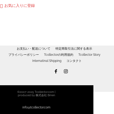
か
¥3,400
商
お気に入りに登録
ら
–
品
選
¥3,650
に
択
は
で
複
き
数
ま
の
す
バ
お支払い・配送について
特定商取引法に関する表示
リ
プライバシーポリシー
Tcollectorの利用規約
Tcollector Story
エ
Internatinal Shipping
コンタクト
ー
シ
ョ
ン
が
©2007-2025 Tcollector.com |
あ
produced by 株式会社 Bmen
り
ま
info@tcollector.com
す。