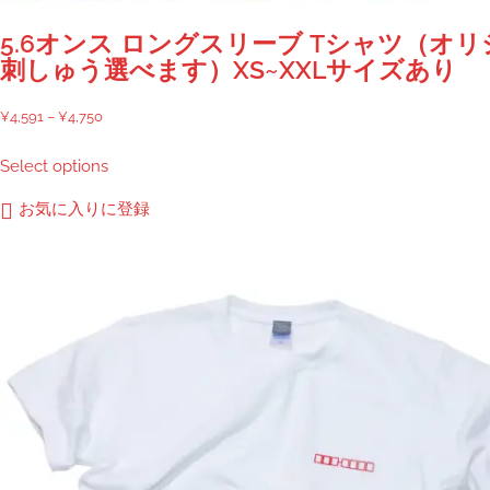
5.6オンス ロングスリーブ Tシャツ（オ
刺しゅう選べます）XS~XXLサイズあり
価
¥
4,591
–
¥
4,750
格
こ
Select options
帯:
の
¥4,591
商
お気に入りに登録
–
品
¥4,750
に
は
複
数
の
バ
リ
エ
ー