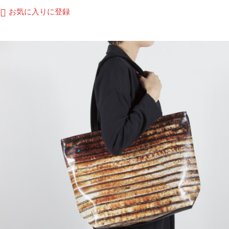
商
お気に入りに登録
品
に
は
複
数
の
バ
リ
エ
ー
シ
ョ
ン
が
あ
り
ま
す。