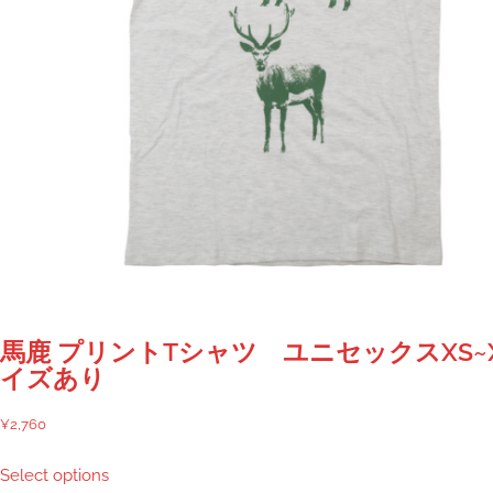
馬鹿 プリントTシャツ ユニセックスXS~
イズあり
¥
2,760
こ
Select options
の