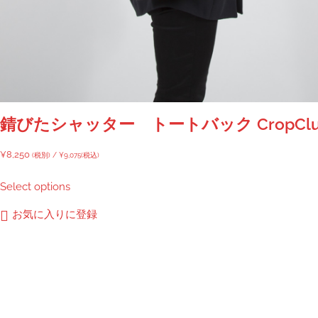
オ
プ
シ
ョ
ン
は
商
錆びたシャッター トートバック CropClu
品
ペ
¥
8,250
(税別) /
¥
9,075
(税込)
ー
Select options
ジ
か
お気に入りに登録
ら
選
択
で
き
ま