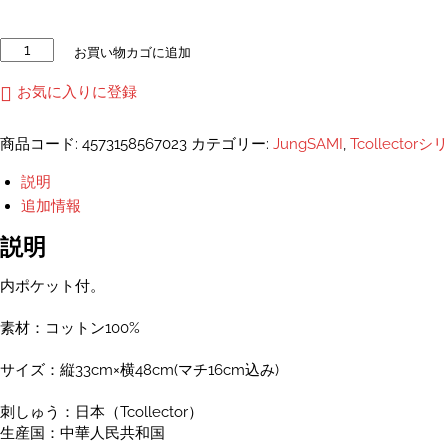
工
お買い物カゴに追加
事
中
お気に入りに登録
刺
し
商品コード:
4573158567023
カテゴリー:
JungSAMI
,
Tcollector
ゅ
う
説明
ス
追加情報
イ
ッ
説明
チ
ン
内ポケット付。
グ
ト
素材：コットン100%
ー
ト
サイズ：縦33cm×横48cm(マチ16cm込み)
バ
ッ
刺しゅう：日本（Tcollector）
グ
生産国：中華人民共和国
個