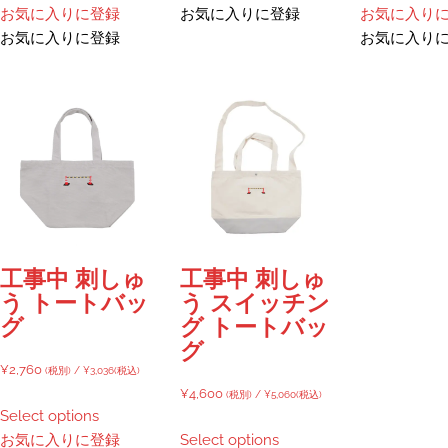
択
択
お気に入りに登録
お気に入りに登録
お気に入り
¥2,963
商
品
で
で
お気に入りに登録
お気に入り
–
品
に
き
き
¥3,253
に
は
ま
ま
は
複
す
す
複
数
数
の
の
バ
バ
リ
リ
エ
エ
ー
ー
シ
工事中 刺しゅ
工事中 刺しゅ
シ
ョ
う トートバッ
う スイッチン
ョ
ン
グ
グ トートバッ
ン
が
グ
が
あ
¥
2,760
(税別) /
¥
3,036
(税込)
あ
り
¥
4,600
(税別) /
¥
5,060
(税込)
り
ま
Select options
ま
す。
お気に入りに登録
Select options