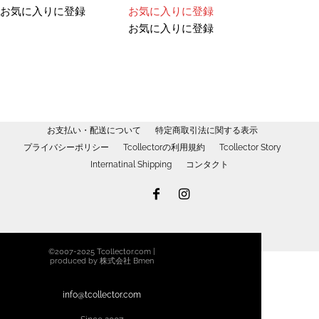
す。
オ
お気に入りに登録
お気に入りに登録
オ
プ
お気に入りに登録
プ
シ
シ
ョ
ョ
ン
ン
は
は
商
商
品
お支払い・配送について
特定商取引法に関する表示
品
ペ
プライバシーポリシー
Tcollectorの利用規約
Tcollector Story
ペ
ー
Internatinal Shipping
コンタクト
ー
ジ
ジ
か
か
ら
ら
選
選
択
©2007-2025 Tcollector.com |
択
で
produced by 株式会社 Bmen
で
き
き
ま
info@tcollector.com
ま
す