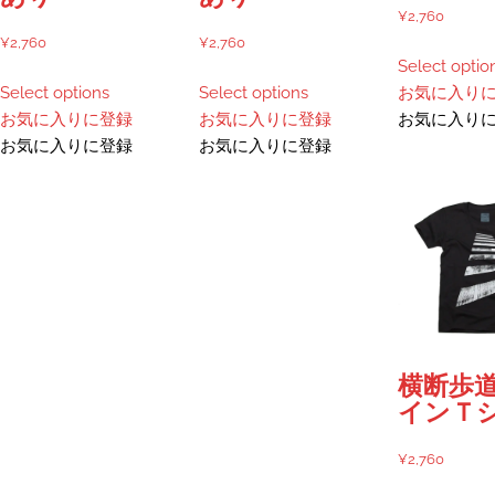
¥
2,760
¥
2,760
¥
2,760
Select optio
こ
こ
Select options
Select options
お気に入り
の
の
お気に入りに登録
お気に入りに登録
お気に入り
商
商
お気に入りに登録
お気に入りに登録
品
品
に
に
は
は
複
複
数
数
の
の
バ
バ
リ
リ
エ
エ
横断歩道
ー
ー
インＴ
シ
シ
ョ
ョ
¥
2,760
ン
ン