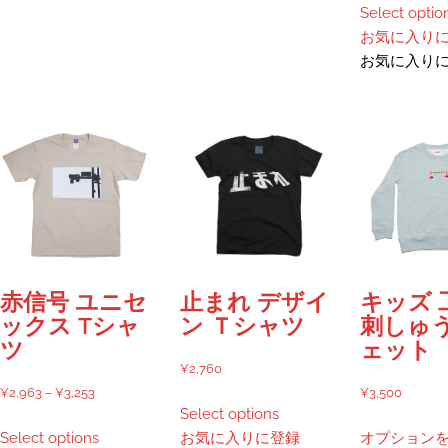
が
が
Select optio
あ
あ
お気に入り
り
り
お気に入り
ま
ま
す。
す。
オ
オ
プ
プ
シ
シ
ョ
ョ
ン
ン
は
は
商
商
品
品
赤信号 ユニセ
止まれ デザイ
キッズ 
ペ
ペ
ックス Tシャ
ン Ｔシャツ
刺しゅう
ー
ー
ツ
ェット
ジ
ジ
¥
2,760
か
か
価
¥
2,963
–
¥
3,253
¥
3,500
こ
ら
ら
Select options
格
こ
の
選
選
Select options
お気に入りに登録
オプション
帯:
の
商