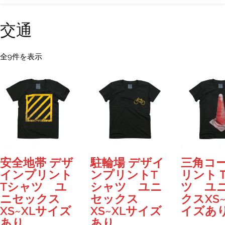
交通
新
全9件を表示
し
い
順
安全地帯 デザ
駐輪場 デザイ
三角コー
インプリント
ンプリントT
リント
Tシャツ ユ
シャツ ユニ
ツ ユ
ニセックス
セックス
クスXS
XS~XLサイズ
XS~XLサイズ
イズあ
あり
あり