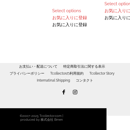
ン
ま
Select optio
が
す。
Select options
お気に入り
あ
オ
お気に入りに登録
お気に入り
り
プ
お気に入りに登録
ま
シ
す。
ョ
オ
ン
プ
は
シ
商
ョ
品
お支払い・配送について
特定商取引法に関する表示
ン
ペ
プライバシーポリシー
Tcollectorの利用規約
Tcollector Story
は
ー
Internatinal Shipping
コンタクト
商
ジ
品
か
ペ
ら
ー
選
ジ
択
©2007-2025 Tcollector.com |
か
で
produced by 株式会社 Bmen
ら
き