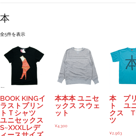
本
新
全5件を表示
し
い
順
BOOK KINGイ
本本本 ユニセ
本 プ
ラストプリン
ックス スウェ
ト ユ
トＴシャツ
ット
クス 
ユニセックス
ツ
¥
4,300
S~XXXLレデ
¥
2,963
ィースサイズ
こ