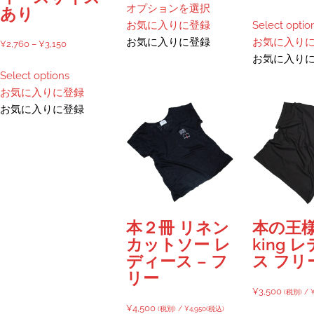
オプションを選択
あり
の
お気に入りに登録
Select optio
商
お気に入りに登録
お気に入り
価
¥
2,760
–
¥
3,150
品
お気に入り
格
こ
に
Select options
帯:
の
は
お気に入りに登録
¥2,760
商
複
お気に入りに登録
–
品
数
¥3,150
に
の
は
バ
複
リ
数
エ
の
ー
バ
シ
本２冊 リネン
本の王様
リ
ョ
カットソー レ
king 
エ
ン
ディース – フ
ス フリ
ー
が
リー
シ
あ
¥
3,500
(税別) /
ョ
り
¥
4,500
(税別) /
¥
4,950
(税込)