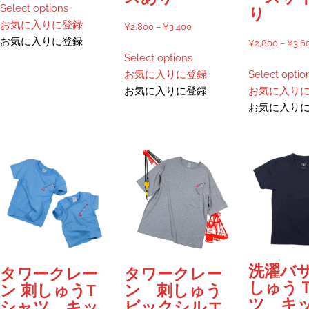
Select options
帯:
り
の
お気に入りに登録
¥2,700
価
¥
2,800
–
¥
3,400
商
お気に入りに登録
–
格
¥
2,800
–
¥
3,6
品
こ
Select options
¥3,550
帯:
に
の
お気に入りに登録
Select optio
¥2,800
は
商
お気に入りに登録
お気に入り
–
複
品
お気に入り
¥3,400
数
に
の
は
バ
複
リ
数
エ
の
ー
バ
シ
リ
ョ
エ
ン
ー
が
シ
洗濯バサ
タワークレー
タワークレー
あ
ョ
しゅう
ン 刺しゅうT
ン 刺しゅう
り
ン
ツ キ
シャツ キッ
ビックシルエ