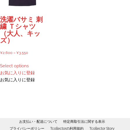
選
ジ
択
か
で
ら
洗濯バサミ 刺
き
選
繍 Ｔシャツ
ま
択
（大人、キッ
す
で
ズ）
き
ま
価
¥
2,600
–
¥
3,550
す
格
こ
Select options
帯:
の
お気に入りに登録
¥2,600
商
お気に入りに登録
–
品
¥3,550
に
は
複
数
の
お支払い・配送について
特定商取引法に関する表示
バ
プライバシーポリシー
Tcollectorの利用規約
Tcollector Story