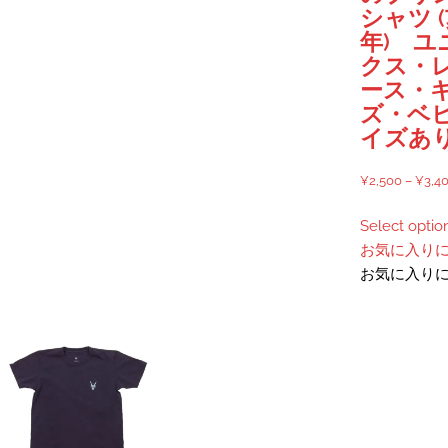
ン
ー
ま
択
シャツ 
が
シ
す
で
年) ユ
あ
ョ
き
クス・
り
ン
ま
ース・
ま
が
す
ズ・ベ
す。
あ
イズあ
オ
り
プ
ま
¥
2,500
–
¥
3,4
シ
す。
ョ
オ
Select optio
ン
プ
お気に入り
は
シ
お気に入り
商
ョ
品
ン
ペ
は
ー
商
ジ
品
か
ペ
ら
ー