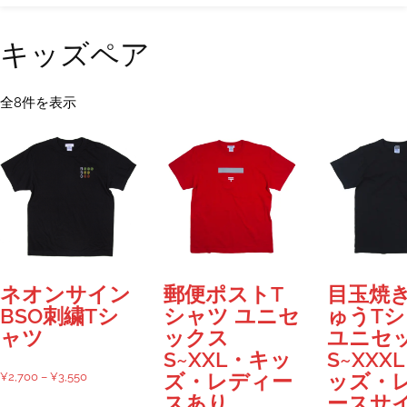
キッズペア
新
全8件を表示
し
い
順
ネオンサイン
郵便ポストT
目玉焼き
BSO刺繍Tシ
シャツ ユニセ
ゅうT
ャツ
ックス
ユニセ
S~XXL・キッ
S~XXX
価
¥
2,700
–
¥
3,550
ズ・レディー
ッズ・
格
スあり
ースサ
こ