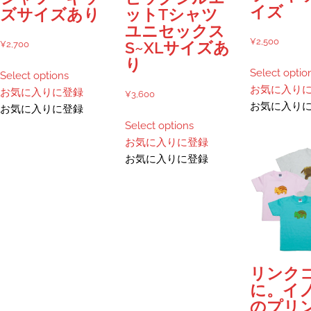
ま
が
イズ
ズサイズあり
ットTシャツ
す。
あ
ユニセックス
オ
り
¥
2,500
¥
2,700
S~XLサイズあ
プ
ま
り
こ
シ
す。
Select optio
Select options
の
ョ
オ
お気に入り
お気に入りに登録
¥
3,600
商
ン
プ
お気に入り
お気に入りに登録
品
こ
は
シ
Select options
に
の
商
ョ
お気に入りに登録
は
商
品
ン
お気に入りに登録
複
品
ペ
は
数
に
ー
商
の
は
ジ
品
バ
複
か
ペ
リ
数
ら
ー
エ
の
選
ジ
ー
バ
択
か
リンク
シ
リ
で
ら
に。イ
ョ
エ
き
選
のプリ