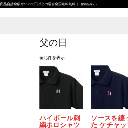
商品合計金額が10,000円以上の場合全国送料無料
（一部商品除く）
父の日
新
全15件を表示
し
い
順
ハイボール刺
ソースを纏
繍ポロシャツ
た ケチャッ