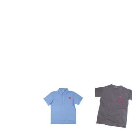
リ
ー
択
選
エ
シ
で
択
ー
ョ
き
で
シ
ン
ま
き
ョ
が
す
ま
ン
あ
す
が
り
あ
ま
り
す。
ま
オ
す。
プ
オ
シ
プ
ョ
シ
ン
ョ
は
ン
商
は
品
商
ペ
品
ー