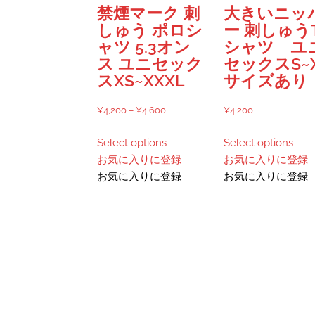
ペ
ジ
禁煙マーク 刺
大きいニッ
ー
か
しゅう ポロシ
ー 刺しゅう
ジ
ら
ャツ 5.3オン
シャツ ユ
か
選
ス ユニセック
セックスS~
ら
択
スXS~XXXL
サイズあり
選
で
択
き
価
¥
4,200
–
¥
4,600
¥
4,200
で
ま
格
こ
こ
き
す
Select options
Select options
帯:
の
の
ま
お気に入りに登録
お気に入りに登録
¥4,200
商
商
す
お気に入りに登録
お気に入りに登録
–
品
品
¥4,600
に
に
は
は
複
複
数
数
の
の
バ
バ
リ
リ