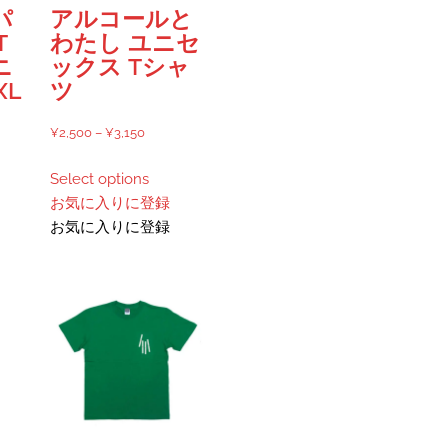
ー
か
パ
アルコールと
シ
ら
T
わたし ユニセ
ョ
選
ニ
ックス Tシャ
ン
択
XL
ツ
が
で
あ
き
価
¥
2,500
–
¥
3,150
り
ま
格
こ
ま
す
Select options
帯:
の
す。
お気に入りに登録
¥2,500
商
オ
お気に入りに登録
–
品
プ
¥3,150
に
シ
は
ョ
複
ン
数
は
の
商
バ
品
リ
ペ
エ
ー