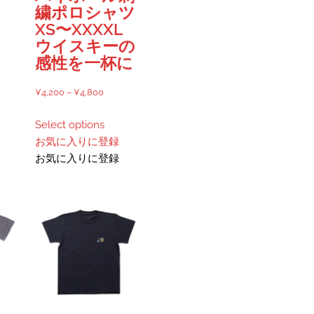
シ
ら
繍ポロシャツ
ョ
選
XS〜XXXXL
ン
択
ウイスキーの
が
で
感性を一杯に
あ
き
り
ま
価
¥
4,200
–
¥
4,800
ま
す
格
こ
す。
Select options
帯:
の
オ
お気に入りに登録
¥4,200
商
プ
お気に入りに登録
–
品
シ
¥4,800
に
ョ
は
ン
複
は
数
商
の
品
バ
ペ
リ
ー
エ
ジ