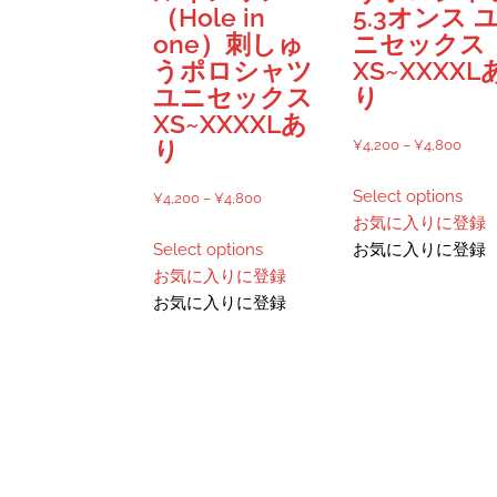
（Hole in
5.3オンス 
あ
が
one）刺しゅ
ニセックス
り
あ
うポロシャツ
XS~XXXXL
ま
り
ユニセックス
り
す。
ま
XS~XXXXLあ
オ
す。
価
¥
4,200
–
¥
4,800
り
プ
オ
格
こ
シ
プ
Select options
価
帯:
¥
4,200
–
¥
4,800
の
ョ
シ
お気に入りに登録
格
¥4,2
こ
商
ン
ョ
Select options
お気に入りに登録
帯:
–
の
品
は
ン
お気に入りに登録
¥4,200
¥4,8
商
に
商
は
お気に入りに登録
–
品
は
品
商
¥4,800
に
複
ペ
品
は
数
ー
ペ
複
の
ジ
ー
数
バ
か
ジ
の
リ
ら
か
バ
エ
選
ら