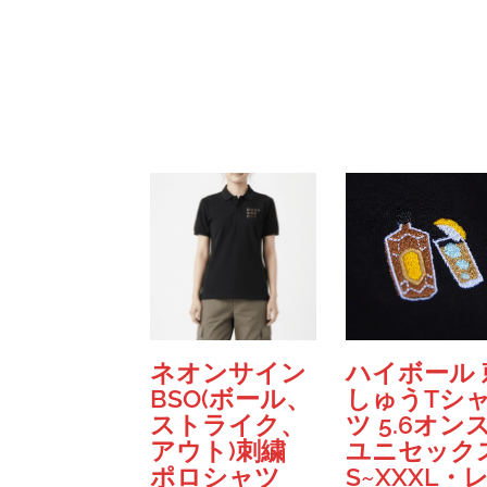
シ
シ
ョ
ョ
ン
ン
が
が
あ
あ
り
り
ま
ま
す。
す。
オ
オ
プ
プ
シ
シ
ョ
ョ
ン
ン
は
は
ネオンサイン
ハイボール 
商
商
BSO(ボール、
しゅうTシ
品
品
ストライク、
ツ 5.6オン
ペ
ペ
アウト)刺繍
ユニセック
ー
ー
ポロシャツ
S~XXXL・