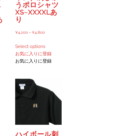
で
ユ
うポロシャツ
ン
き
XS~XXXXLあ
が
ま
あ
り
あ
す
り
価
¥
4,200
–
¥
4,800
ま
格
こ
す。
Select options
帯:
の
オ
お気に入りに登録
¥4,200
商
プ
お気に入りに登録
00
–
品
シ
¥4,800
に
ョ
00
は
ン
複
は
数
商
の
品
バ
ペ
リ
ー
エ
ジ
ー
か
ハイボール刺