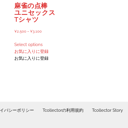
ー
ジ
麻雀の点棒
シ
か
ユニセックス
ョ
ら
Tシャツ
ン
選
が
択
価
¥
2,500
–
¥
3,100
あ
で
格
こ
り
き
Select options
帯:
の
ま
ま
お気に入りに登録
¥2,500
商
す。
す
お気に入りに登録
–
品
オ
¥3,100
に
プ
は
シ
複
ョ
数
ン
の
は
バ
商
リ
イバシーポリシー
Tcollectorの利用規約
Tcollector Story
品
エ
ペ
ー
ー