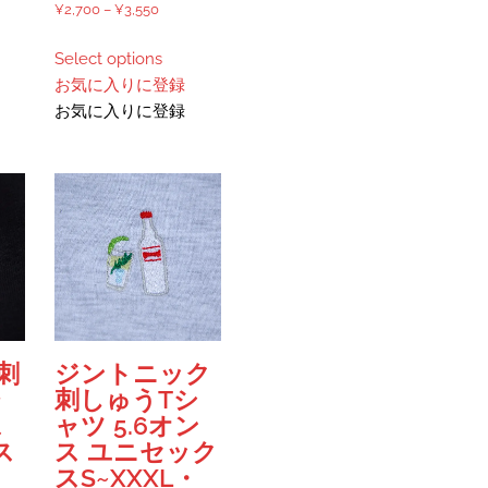
価
¥
2,700
–
¥
3,550
あ
格
こ
り
Select options
帯:
の
ま
お気に入りに登録
¥2,700
商
す。
お気に入りに登録
–
品
オ
¥3,550
に
プ
は
シ
複
ョ
数
ン
の
は
バ
商
リ
品
エ
ペ
ー
ー
刺
ジントニック
シ
ジ
ャ
刺しゅうTシ
ョ
か
ス
ャツ 5.6オン
ン
ら
ス
ス ユニセック
が
選
レ
スS~XXXL・
あ