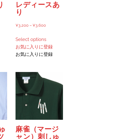
択
り
レディースあ
り
で
り
ま
き
す。
ま
価
¥
3,200
–
¥
3,600
オ
す
格
こ
プ
Select options
00
帯:
の
シ
お気に入りに登録
¥3,200
商
ョ
お気に入りに登録
00
–
品
ン
¥3,600
に
は
は
商
複
品
数
ペ
の
ー
バ
ジ
リ
か
エ
ら
ー
選
ゅ
麻雀（マージ
シ
択
ツ
ャン）刺しゅ
ョ