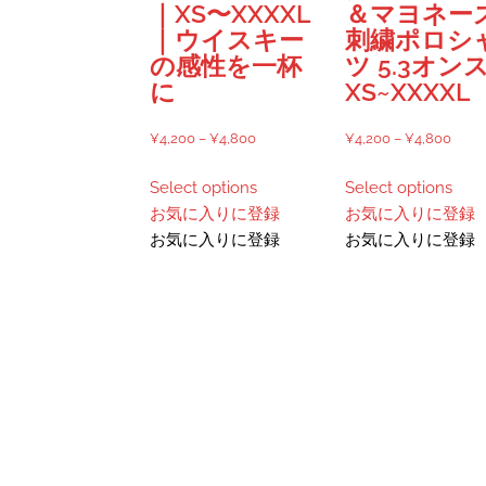
｜XS〜XXXXL
＆マヨネー
｜ウイスキー
刺繍ポロシ
の感性を一杯
ツ 5.3オン
に
XS~XXXXL
価
価
¥
4,200
–
¥
4,800
¥
4,200
–
¥
4,800
格
格
こ
こ
Select options
Select options
帯:
帯:
の
の
お気に入りに登録
お気に入りに登録
¥4,200
¥4,2
商
商
お気に入りに登録
お気に入りに登録
–
–
品
品
¥4,800
¥4,8
に
に
は
は
複
複
数
数
の
の
バ
バ
リ
リ
エ
エ
ー
ー