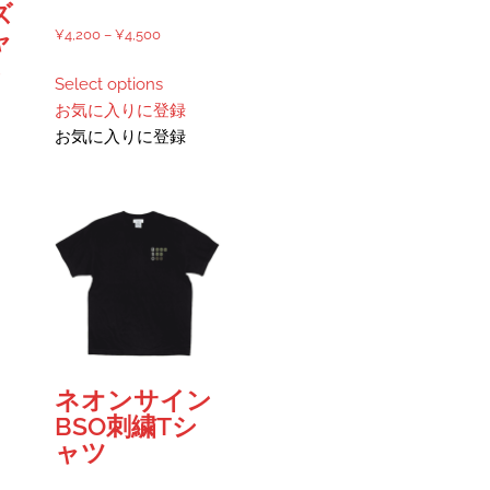
ズ
価
¥
4,200
–
¥
4,500
ャ
格
ス
こ
Select options
帯:
の
お気に入りに登録
¥4,200
商
お気に入りに登録
–
品
¥4,500
に
は
00
複
数
00
の
バ
リ
エ
ー
ネオンサイン
シ
BSO刺繍Tシ
ョ
ャツ
ン
が