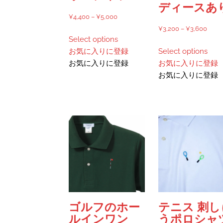
ジ
ジ
ディースあ
か
か
価
¥
4,400
–
¥
5,000
ら
ら
格
価
¥
3,200
–
¥
3,600
こ
選
選
Select options
帯:
格
の
こ
択
択
お気に入りに登録
Select options
¥4,400
帯:
商
の
で
で
お気に入りに登録
お気に入りに登録
–
¥3,2
品
商
き
き
お気に入りに登録
¥5,000
–
に
品
ま
ま
¥3,6
は
に
す
す
複
は
数
複
の
数
バ
の
リ
バ
エ
リ
ー
エ
シ
ー
ョ
シ
ゴルフのホー
テニス 刺し
ン
ョ
ルインワン
うポロシャ
が
ン