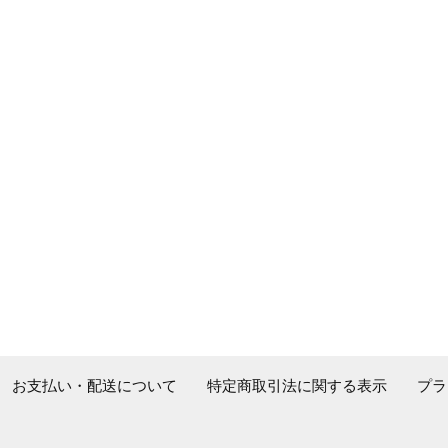
エ
エ
ー
ー
シ
シ
ョ
ョ
ン
ン
が
が
あ
あ
り
り
ま
ま
す。
す。
オ
オ
プ
プ
シ
シ
ョ
ョ
ン
ン
は
は
お支払い・配送について
特定商取引法に関する表示
プラ
商
商
品
品
ペ
ペ