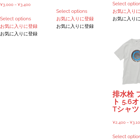
Select optio
価
格
¥
3,000
–
¥
3,400
こ
お気に入り
Select options
格
帯:
こ
の
お気に入り
Select options
お気に入りに登録
帯:
¥2,720
の
商
お気に入りに登録
お気に入りに登録
¥3,000
–
商
品
お気に入りに登録
–
¥3,100
品
に
¥3,400
に
は
は
複
複
数
数
の
の
バ
バ
リ
リ
エ
排水栓 
エ
ー
ト 5.6
ー
シ
Tシャツ
シ
ョ
ョ
ン
¥
2,400
–
¥
3,1
ン
が
が
あ
Select optio