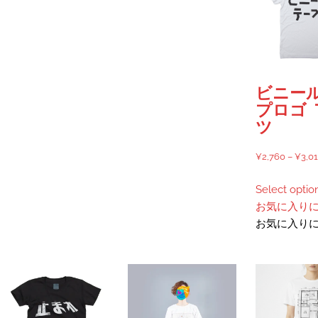
商
複
複
品
数
数
ペ
の
の
ー
バ
バ
ジ
リ
リ
か
ビニー
エ
エ
ら
プロゴ 
ー
ー
選
ツ
シ
シ
択
ョ
ョ
で
¥
2,760
–
¥
3,0
ン
ン
き
が
が
ま
Select optio
あ
あ
す
お気に入り
り
り
お気に入り
ま
ま
す。
す。
オ
オ
プ
プ
シ
シ