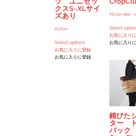
ツ ユニセッ
CropClu
ョ
ン
択
クスS~XLサイ
ン
が
で
¥
8,250
ズあり
(税別) /
が
あ
き
あ
り
ま
Select optio
¥
3,600
り
ま
す
お気に入り
こ
ま
す。
Select options
お気に入り
の
す。
オ
お気に入りに登録
商
オ
プ
お気に入りに登録
品
プ
シ
に
シ
ョ
は
ョ
ン
複
ン
は
数
は
商
の
商
品
バ
品
ペ
リ
ペ
ー
錆びた
エ
ー
ジ
ター 
ー
ジ
か
バック
シ
か
ら