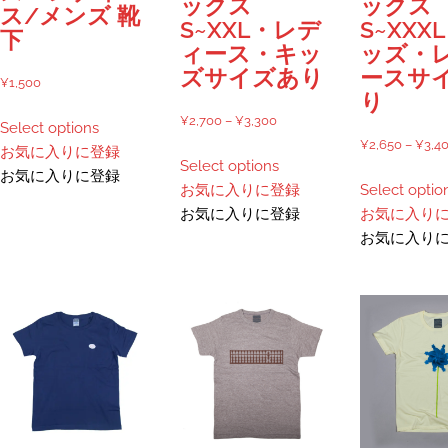
ックス
ックス
ス/メンズ 靴
ら
S~XXL・レデ
S~XXX
下
選
ィース・キッ
ッズ・
択
ズサイズあり
ースサ
¥
1,500
で
り
こ
き
価
¥
2,700
–
¥
3,300
Select options
の
ま
格
¥
2,650
–
¥
3,4
こ
お気に入りに登録
商
す
Select options
帯:
の
お気に入りに登録
品
お気に入りに登録
Select optio
¥2,700
商
に
お気に入りに登録
お気に入り
–
品
は
お気に入り
¥3,300
に
複
は
数
複
の
数
バ
の
リ
バ
エ
リ
ー
エ
シ
ー