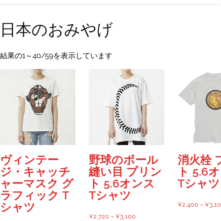
日本のおみやげ
新
結果の1～40/59を表示しています
し
い
順
消火栓 
ヴィンテー
野球のボール
ト 5.6
ジ・キャッチ
縫い目 プリン
Tシャツ
ャーマスク グ
ト 5.6オンス
ラフィック T
Tシャツ
¥
2,400
–
¥
3,1
シャツ
価
¥
2,720
–
¥
3,100