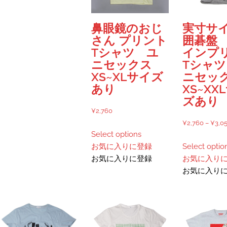
ら
バ
エ
か
選
リ
ー
ら
鼻眼鏡のおじ
実寸サ
択
エ
シ
選
さん プリント
囲碁盤
で
ー
ョ
択
Tシャツ ユ
インプ
き
シ
ン
で
ニセックス
Tシャ
ま
ョ
が
き
XS~XLサイズ
ニセッ
す
ン
あ
ま
あり
XS~XX
が
り
す
ズあり
あ
ま
¥
2,760
り
す。
¥
2,760
–
¥
3,0
こ
ま
オ
Select options
の
す。
プ
お気に入りに登録
Select optio
商
オ
シ
お気に入りに登録
お気に入り
品
プ
ョ
お気に入り
に
シ
ン
は
ョ
は
複
ン
商
数
は
品
の
商
ペ