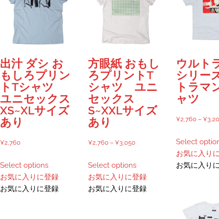
バ
品
ー
リ
ペ
ジ
エ
ー
か
ー
ジ
ら
シ
か
選
出汁 ダシ お
方眼紙 おもし
ウルト
ョ
ら
択
もしろプリン
ろプリントT
シリーズ
ン
選
で
トTシャツ
シャツ ユニ
トラマン
が
択
き
ユニセックス
セックス
ャツ
あ
で
ま
XS~XLサイズ
S~XXLサイズ
り
き
す
¥
2,760
–
¥
3,2
あり
あり
ま
ま
す。
す
Select optio
価
¥
2,760
¥
2,760
–
¥
3,050
オ
お気に入り
格
こ
こ
プ
Select options
Select options
お気に入り
帯:
の
の
シ
お気に入りに登録
お気に入りに登録
¥2,760
商
商
ョ
お気に入りに登録
お気に入りに登録
–
品
品
ン
¥3,050
に
に
は
は
は