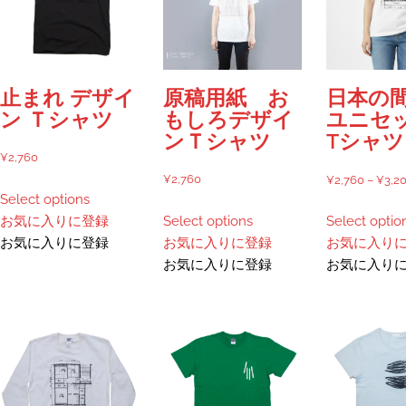
ョ
ョ
ン
ン
は
は
商
商
品
品
止まれ デザイ
原稿用紙 お
日本の
ペ
ペ
ン Ｔシャツ
もしろデザイ
ユニセ
ー
ー
ンＴシャツ
Tシャツ
ジ
ジ
¥
2,760
か
か
¥
2,760
¥
2,760
–
¥
3,2
こ
ら
ら
Select options
の
こ
選
選
お気に入りに登録
Select options
Select optio
商
の
択
択
お気に入りに登録
お気に入りに登録
お気に入り
品
商
で
で
お気に入りに登録
お気に入り
に
品
き
き
は
に
ま
ま
複
は
す
す
数
複
の
数
バ
の
リ
バ