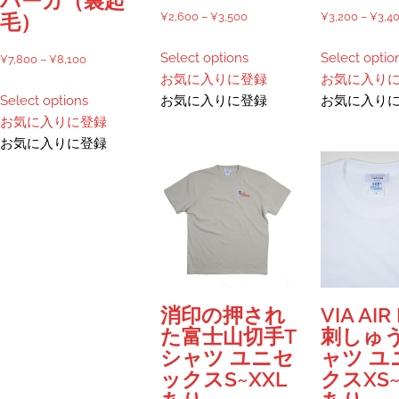
パーカ（裏起
ま
で
価
¥
2,600
–
¥
3,500
¥
3,200
–
¥
3,4
毛）
す
き
格
こ
ま
Select options
Select optio
価
帯:
¥
7,800
–
¥
8,100
の
す
お気に入りに登録
お気に入り
格
¥2,600
こ
商
Select options
お気に入りに登録
お気に入り
帯:
–
の
品
お気に入りに登録
¥7,800
¥3,500
商
に
お気に入りに登録
–
品
は
¥8,100
に
複
は
数
複
の
数
バ
の
リ
バ
エ
リ
ー
消印の押され
VIA AIR
エ
シ
た富士山切手T
刺しゅ
ー
ョ
シャツ ユニセ
ャツ ユ
シ
ン
ックスS~XXL
クスXS~
ョ
が