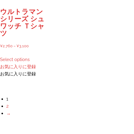
品
ペ
ー
ペ
ー
ウルトラマン
シ
ー
ジ
シリーズ シュ
ョ
ジ
か
ワッチ Ｔシャ
ン
か
ら
ツ
が
ら
選
あ
選
択
価
¥
2,760
–
¥
3,100
り
択
で
格
こ
ま
で
き
Select options
帯:
の
す。
き
ま
お気に入りに登録
¥2,760
商
オ
ま
す
お気に入りに登録
–
品
プ
す
¥3,100
に
シ
は
ョ
複
1
ン
数
2
は
の
→
商
バ
品
リ
ペ
エ