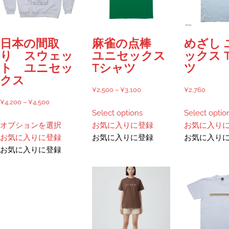
エ
リ
ー
エ
シ
ー
日本の間取
麻雀の点棒
めざし 
ョ
シ
り スウェッ
ユニセックス
ックス 
ン
ョ
ト ユニセッ
Tシャツ
ツ
が
ン
クス
あ
が
価
¥
2,500
–
¥
3,100
¥
2,760
り
あ
価
格
¥
4,200
–
¥
4,500
こ
ま
り
Select options
Select optio
格
帯:
こ
の
す。
ま
オプションを選択
お気に入りに登録
お気に入り
帯:
¥2,500
の
商
オ
す。
お気に入りに登録
お気に入りに登録
お気に入り
¥4,200
–
商
品
プ
オ
お気に入りに登録
–
¥3,100
品
に
シ
プ
¥4,500
に
は
ョ
シ
は
複
ン
ョ
複
数
は
ン
数
の
商
は
の
バ
品
商
バ
リ