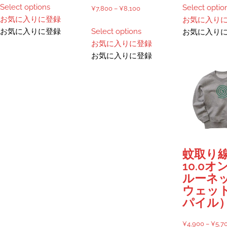
で
き
Select options
Select optio
帯:
価
¥
7,800
–
¥
8,100
の
き
ま
お気に入りに登録
お気に入り
¥2,500
格
商
こ
ま
す
お気に入りに登録
Select options
お気に入り
–
帯:
品
の
す
お気に入りに登録
¥3,000
¥7,800
に
商
お気に入りに登録
–
は
品
¥8,100
複
に
数
は
の
複
バ
数
リ
の
エ
バ
ー
リ
蚊取り
シ
エ
10.0オ
ョ
ー
ルーネッ
ン
シ
ウェッ
が
ョ
パイル
あ
ン
り
が
¥
4,900
–
¥
5,7