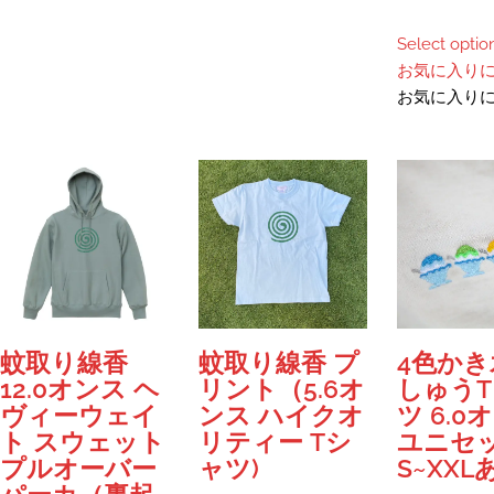
ま
あ
す。
り
Select optio
オ
ま
お気に入り
プ
す。
お気に入り
シ
オ
ョ
プ
ン
シ
は
ョ
商
ン
品
は
ペ
商
ー
品
ジ
ペ
か
ー
蚊取り線香
蚊取り線香 プ
4色かき
ら
ジ
12.0オンス ヘ
リント（5.6オ
しゅう
選
か
ヴィーウェイ
ンス ハイクオ
ツ 6.0
択
ら
ト スウェット
リティー Tシ
ユニセ
で
選
プルオーバー
ャツ)
S~XXL
き
択