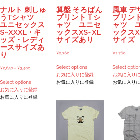
ョ
シ
ン
ナルト 刺しゅ
算盤 そろばん
風車 デ
ョ
が
うTシャツ
プリントＴシ
プリン
ン
あ
ユニセックス
ャツ ユニセ
ャツ 
が
り
S~XXXL・キ
ックスXS~XL
ックスX
あ
ま
ッズ・レディ
サイズあり
サイズ
り
す。
ースサイズあ
ま
オ
¥
2,760
¥
2,760
り
す。
プ
こ
オ
Select options
Select optio
シ
価
¥
2,650
–
¥
3,400
の
プ
お気に入りに登録
お気に入り
ョ
格
こ
商
シ
Select options
お気に入りに登録
お気に入り
ン
帯:
の
品
ョ
お気に入りに登録
は
¥2,650
商
に
ン
お気に入りに登録
商
–
品
は
は
品
¥3,400
に
複
商
ペ
は
数
品
ー
複
の
ペ
ジ
数
バ
ー
か
の
リ
ジ