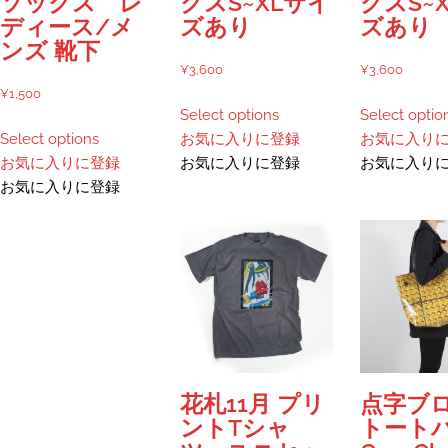
ソックス レ
クスS~XLサイ
クスS~
が
選
で
ディース/メ
ズあり
ズあり
あ
択
き
ンズ 靴下
り
で
ま
¥
3,600
¥
3,600
ま
き
す
¥
1,500
こ
す。
ま
Select options
Select optio
こ
の
オ
す
Select options
お気に入りに登録
お気に入り
の
商
プ
お気に入りに登録
お気に入りに登録
お気に入り
商
品
シ
お気に入りに登録
品
に
ョ
に
は
ン
は
複
は
複
数
商
数
の
品
の
バ
ペ
バ
リ
ー
リ
エ
ジ
エ
ー
か
花札11月 プリ
点字ブ
ー
シ
ら
ントTシャ
トート
シ
ョ
選