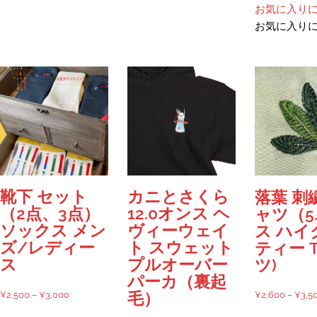
あ
り
お気に入り
り
ま
お気に入り
ま
す。
す。
オ
オ
プ
プ
シ
シ
ョ
ョ
ン
ン
は
は
商
商
品
品
ペ
靴下 セット
カニとさくら
落葉 刺
ペ
ー
（2点、3点）
12.0オンス ヘ
ャツ（5
ー
ジ
ソックス メン
ヴィーウェイ
ス ハイ
ジ
か
ズ/レディー
ト スウェット
ティー 
か
ら
ス
プルオーバー
ツ)
ら
選
パーカ（裏起
選
択
価
¥
2,500
–
¥
3,000
¥
2,600
–
¥
3,5
毛）
択
で
格
こ