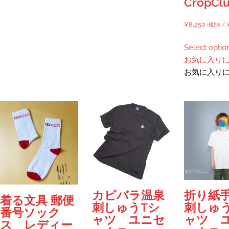
CropClu
ョ
ら
選
ン
選
択
¥
8,250
(税別) /
が
択
で
あ
で
き
Select optio
り
き
ま
お気に入り
ま
ま
す
お気に入り
す。
す
オ
プ
シ
ョ
ン
は
商
品
ペ
カピバラ温泉
折り紙
着る文具 郵便
ー
刺しゅうTシ
刺しゅ
番号ソック
ジ
ャツ ユニセ
ャツ 
ス レディー
か