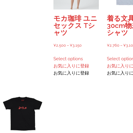
ペ
品
リ
エ
ー
ペ
エ
ー
ジ
ー
モカ珈琲 ユニ
着る文
ー
シ
か
ジ
セックス Tシ
30cm物
シ
ョ
ら
か
ャツ
シャツ
ョ
ン
選
ら
ン
が
択
選
価
¥
2,500
–
¥
3,150
¥
2,760
–
¥
3,1
が
あ
で
択
格
こ
あ
り
き
で
Select options
Select optio
帯:
の
り
ま
ま
き
お気に入りに登録
お気に入り
¥2,500
商
ま
す。
す
ま
お気に入りに登録
お気に入り
–
品
す。
オ
す
¥3,150
に
オ
プ
は
プ
シ
複
シ
ョ
数
ョ
ン
の
ン
は
バ
は
商
リ
商
品
エ