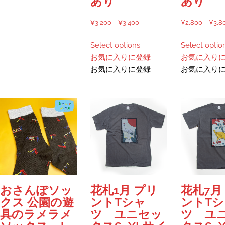
あり
あり
ン
あ
が
り
価
¥
3,200
–
¥
3,400
¥
2,800
–
¥
3,8
あ
ま
格
こ
り
す。
Select options
Select optio
帯:
の
ま
オ
お気に入りに登録
お気に入り
¥3,200
商
す。
プ
お気に入りに登録
お気に入り
–
品
オ
シ
¥3,400
に
プ
ョ
は
シ
ン
複
ョ
は
数
ン
商
の
は
品
バ
商
ペ
リ
品
ー
エ
ペ
ジ
ー
ー
か
おさんぽソッ
花札1月 プリ
花札7月
シ
ジ
ら
クス 公園の遊
ントTシャ
ントTシ
ョ
か
選
具のラメラメ
ツ ユニセッ
ツ ユ
ン
ら
択